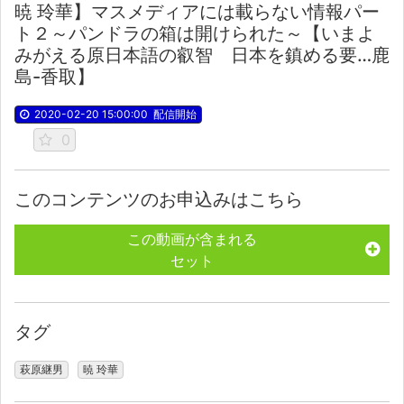
暁 玲華】マスメディアには載らない情報パー
ト２～パンドラの箱は開けられた～【いまよ
みがえる原日本語の叡智 日本を鎮める要…鹿
島-香取】
2020-02-20 15:00:00
配信開始
0
このコンテンツのお申込みはこちら
この動画が含まれる
セット
タグ
萩原継男
暁 玲華