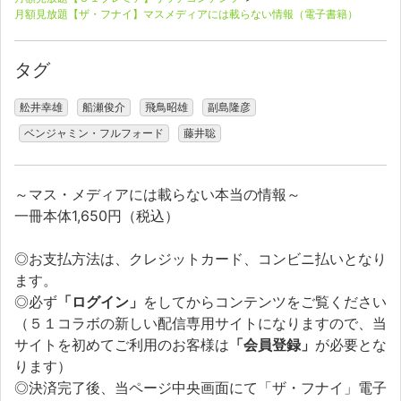
月額見放題【ザ・フナイ】マスメディアには載らない情報（電子書籍）
タグ
舩井幸雄
船瀬俊介
飛鳥昭雄
副島隆彦
ベンジャミン・フルフォード
藤井聡
～マス・メディアには載らない本当の情報～
一冊本体1,650円（税込）
◎お支払方法は、クレジットカード、コンビニ払いとなり
ます。
◎必ず
「ログイン」
をしてからコンテンツをご覧ください
（５１コラボの新しい配信専用サイトになりますので、当
サイトを初めてご利用のお客様は
「会員登録」
が必要とな
ります）
◎決済完了後、当ページ中央画面にて「ザ・フナイ」電子