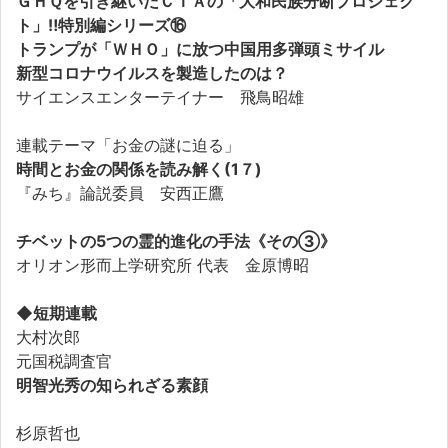
ＧＨＱを引き継いだＣＩＡの「大和民族分断プロジェク
ト」‼特別編シリーズ⑯
トランプが「ＷＨＯ」に放つ中国用多弾頭ミサイル
新型コロナウイルスを製造したのは？
サイエンスエンターテイナー 飛鳥昭雄
連載テーマ「お金の謎に迫る」
時間とお金の関係を読み解く(1７)
『みち』論説委員 安西正鷹
チベットの5つの霊的進化の手法《その③》
オリオン形而上学研究所 代表 金原博昭
◆短期連載
大村次郎
元国税調査官
明智光秀の知られざる素顔
杉原哲也