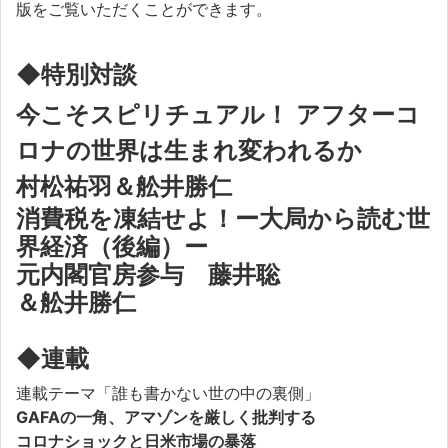
版をご覧いただくことができます。
◆特別対談
今こそスピリチュアル！ アフターコ
ロナの世界は生まれ変われるか
村松祐羽＆舩井勝仁
消費税を凍結せよ！ー大局から読む世
界経済（後編）ー
元内閣官房参与 藤井聡
＆舩井勝仁
◆連載
連載テーマ「誰も書かない世の中の裏側」
GAFAの一角、アマゾンを厳しく批判する
コロナショックと日米市場の暴落