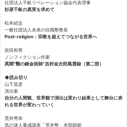
社団法人千畝リベレーション協会代表理事
杉原千畝の真実を求めて
松本紹圭
一般社団法人未来の住職塾塾長
Post-religion：宗教を超えてつながる世界へ
前田和男
ノンフィクション作家
異聞“翳の錬金術師”吉村金次郎風雲録（第二部）
◆読み切り
山下晃彦
演出家
自分の人間観、世界観で演出は変わり結果として舞台に表
れる世界が変わっていく
荒井秀幸
気の達人養成講座「荒井塾」本部師範