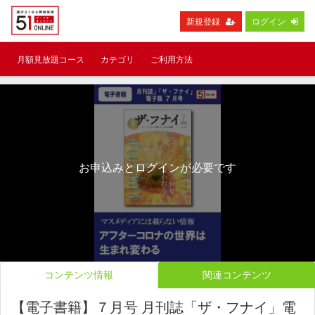
新規登録
ログイン
月額見放題コース
カテゴリ
ご利用方法
お申込みとログインが必要です
コンテンツ情報
関連コンテンツ
【電子書籍】７月号 月刊誌「ザ・フナイ」電