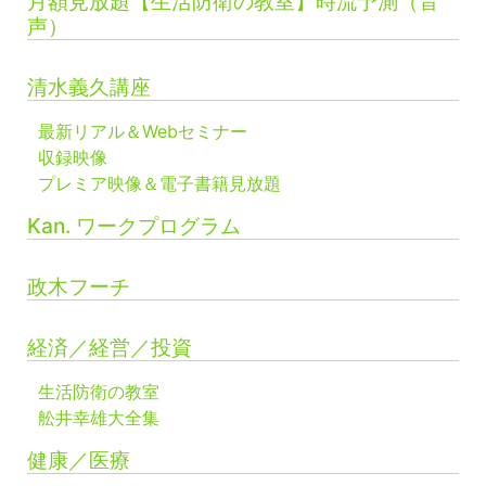
月額見放題【生活防衛の教室】時流予測（音
声）
清水義久講座
最新リアル＆Webセミナー
収録映像
プレミア映像＆電子書籍見放題
Kan. ワークプログラム
政木フーチ
経済／経営／投資
生活防衛の教室
舩井幸雄大全集
健康／医療