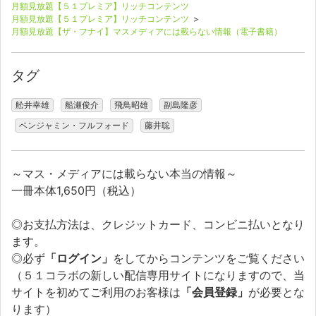
月額見放題【５１プレミア】リッチコンテンツ
月額見放題【５１プレミア】リッチコンテンツ
>
月額見放題【ザ・フナイ】マスメディアには載らない情報（電子書籍）
タグ
舩井幸雄
船瀬俊介
飛鳥昭雄
副島隆彦
ベンジャミン・フルフォード
藤井聡
～マス・メディアには載らない本当の情報～
一冊本体1,650円（税込）
◎お支払方法は、クレジットカード、コンビニ払いとなり
ます。
◎必ず
「ログイン」
をしてからコンテンツをご覧ください
（５１コラボの新しい配信専用サイトになりますので、当
サイトを初めてご利用のお客様は
「会員登録」
が必要とな
ります）