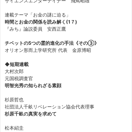
サイエンスエンターテイナー 飛鳥昭雄
連載テーマ「お金の謎に迫る」
時間とお金の関係を読み解く(1７)
『みち』論説委員 安西正鷹
チベットの5つの霊的進化の手法《その③》
オリオン形而上学研究所 代表 金原博昭
◆短期連載
大村次郎
元国税調査官
明智光秀の知られざる素顔
杉原哲也
社団法人千畝リベレーション協会代表理事
杉原千畝の真実を求めて
松本紹圭