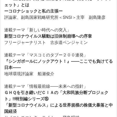
ェット」とは
ーコロナショックと私の主張ー
評論家、副島国家戦略研究所＜SNSI＞主宰 副島隆彦
連載テーマ「新しい時代への突入」
新型コロナウイルス騒動は旧体制崩壊への序章
フリージャーナリスト 古歩道ベンジャミン
連載テーマ「マスコミのタブー２００連発」
『シンガポールにノックアウト！』——ここでも負けてる
日本――
地球環境評論家 船瀬俊介
連載テーマ「情報最前線――未来への指針」
ＧＨＱを引き継いだＣＩＡの「大和民族分断プロジェク
ト」‼特別編シリーズ⑮
「新型コロナウイルス」による世界規模の株価大暴落と中
国経済