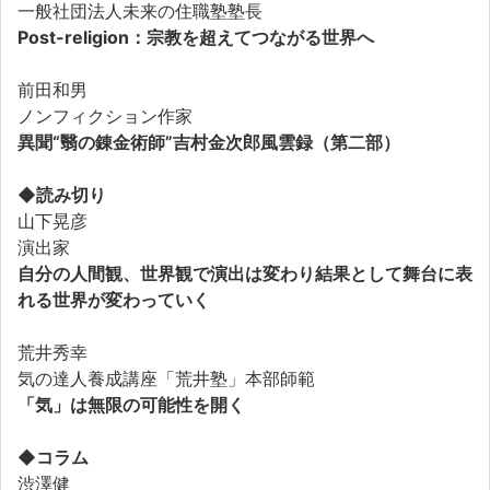
一般社団法人未来の住職塾塾長
Post-religion：宗教を超えてつながる世界へ
前田和男
ノンフィクション作家
異聞“翳の錬金術師”吉村金次郎風雲録（第二部）
◆読み切り
山下晃彦
演出家
自分の人間観、世界観で演出は変わり結果として舞台に表
れる世界が変わっていく
荒井秀幸
気の達人養成講座「荒井塾」本部師範
「気」は無限の可能性を開く
◆コラム
渋澤健