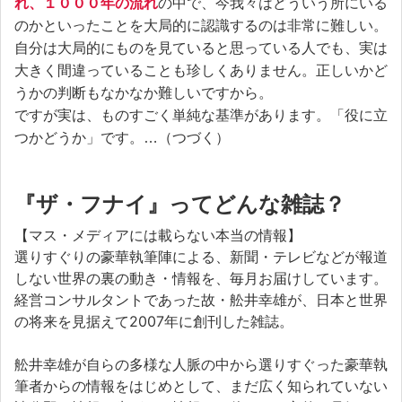
れ、１０００年の流れ
の中で、今我々はどういう所にいる
のかといったことを大局的に認識するのは非常に難しい。
自分は大局的にものを見ていると思っている人でも、実は
大きく間違っていることも珍しくありません。正しいかど
うかの判断もなかなか難しいですから。
ですが実は、ものすごく単純な基準があります。「役に立
つかどうか」です。…（つづく）
『ザ・フナイ』ってどんな雑誌？
【マス・メディアには載らない本当の情報】
選りすぐりの豪華執筆陣による、新聞・テレビなどが報道
しない世界の裏の動き・情報を、毎月お届けしています。
経営コンサルタントであった故・舩井幸雄が、日本と世界
の将来を見据えて2007年に創刊した雑誌。
舩井幸雄が自らの多様な人脈の中から選りすぐった豪華執
筆者からの情報をはじめとして、まだ広く知られていない