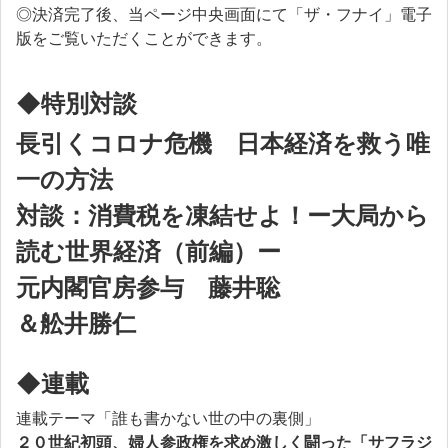
◎決済完了後、当ページ中央画面にて「ザ・フナイ」電子
版をご覧いただくことができます。
◆特別対談
長引くコロナ危機 日本経済を救う唯
一の方法
対談：消費税を凍結せよ！ー大局から
読む世界経済（前編）ー
元内閣官房参与 藤井聡
＆舩井勝仁
◆連載
連載テーマ「誰も書かない世の中の裏側」
２０世紀初頭、婦人参政権を求め激しく闘った「サフラジ