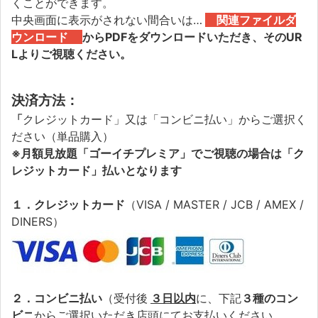
くことができます。
中央画面に表示がされない間合いは…
関連ファイルダ
ウンロード
からPDFをダウンロードいただき、そのUR
Lよりご視聴ください
。
決済方法：
「
クレジットカード」又は「コンビニ払い」からご選択く
ださい（単品購入）
※月額見放題「ゴーイチプレミア」でご視聴の場合は「ク
レジットカード」払いとなります
１．クレジットカード
（VISA / MASTER / JCB / AMEX /
DINERS）
２．コンビニ払い
（受付後
３日以内
に、下記
３種のコン
ビニ
からご選択いただき店頭にてお支払いください