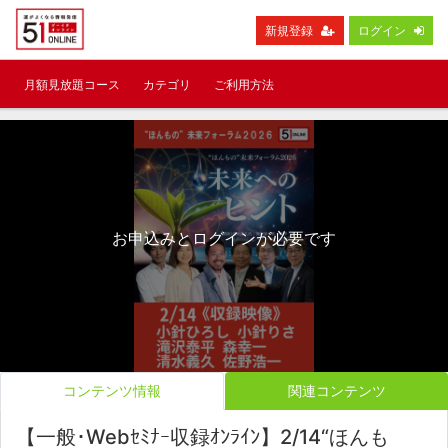
新規登録
ログイン
月額見放題コース
カテゴリ
ご利用方法
お申込みとログインが必要です
コンテンツ情報
関連コンテンツ
【一般･Webｾﾐﾅｰ収録ｵﾝﾗｲﾝ】2/14“ほんも