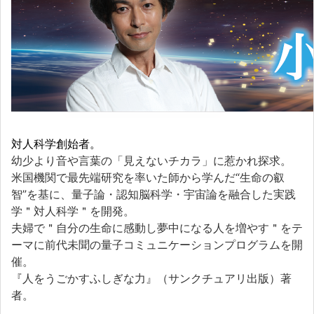
対人科学創始者。
幼少より音や言葉の「見えないチカラ」に惹かれ探求。
米国機関で最先端研究を率いた師から学んだ“生命の叡
智”を基に、量子論・認知脳科学・宇宙論を融合した実践
学＂対人科学＂を開発。
夫婦で＂自分の生命に感動し夢中になる人を増やす＂をテ
ーマに前代未聞の量子コミュニケーションプログラムを開
催。
『人をうごかすふしぎな力』（サンクチュアリ出版）著
者。