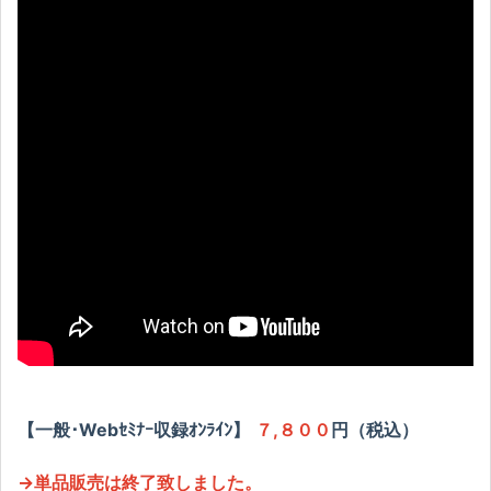
【一般･Webｾﾐﾅｰ収録ｵﾝﾗｲﾝ】
７,８００
円（税込）
→単品販売は終了致しました。