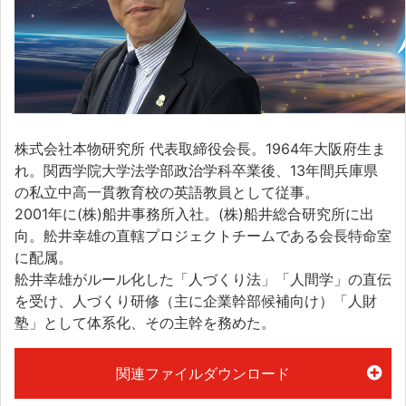
株式会社本物研究所 代表取締役会長。1964年大阪府生ま
れ。関西学院大学法学部政治学科卒業後、13年間兵庫県
の私立中高一貫教育校の英語教員として従事。
2001年に(株)船井事務所入社。(株)船井総合研究所に出
向。舩井幸雄の直轄プロジェクトチームである会長特命室
に配属。
舩井幸雄がルール化した「人づくり法」「人間学」の直伝
を受け、人づくり研修（主に企業幹部候補向け）「人財
塾」として体系化、その主幹を務めた。
関連ファイルダウンロード