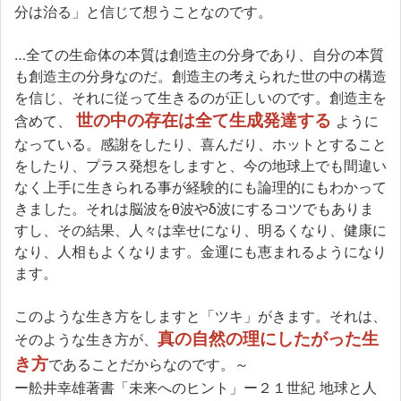
分は治る」と信じて想うことなのです。
…全ての生命体の本質は創造主の分身であり、自分の本質
も創造主の分身なのだ。創造主の考えられた世の中の構造
を信じ、それに従って生きるのが正しいのです。創造主を
世の中の存在は全て生成発達する
含めて、
ように
なっている。感謝をしたり、喜んだり、ホットとすること
をしたり、プラス発想をしますと、今の地球上でも間違い
なく上手に生きられる事が経験的にも論理的にもわかって
きました。それは脳波をθ波やδ波にするコツでもありま
すし、その結果、人々は幸せになり、明るくなり、健康に
なり、人相もよくなります。金運にも恵まれるようになり
ます。
このような生き方をしますと「ツキ」がきます。それは、
真の自然の理にしたがった生
そのような生き方が、
き方
であることだからなのです。～
ー舩井幸雄著書「未来へのヒント」ー２１世紀 地球と人