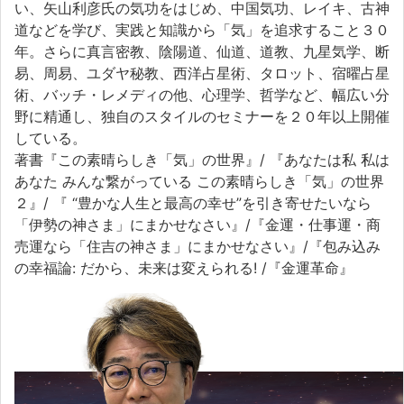
い、矢山利彦氏の気功をはじめ、中国気功、レイキ、古神
道などを学び、実践と知識から「気」を追求すること３０
年。さらに真言密教、陰陽道、仙道、道教、九星気学、断
易、周易、ユダヤ秘教、西洋占星術、タロット、宿曜占星
術、バッチ・レメディの他、心理学、哲学など、幅広い分
野に精通し、独自のスタイルのセミナーを２０年以上開催
している。
著書『この素晴らしき「気」の世界』/ 『あなたは私 私は
あなた みんな繋がっている この素晴らしき「気」の世界
２』/ 『 “豊かな人生と最高の幸せ”を引き寄せたいなら
「伊勢の神さま」にまかせなさい』/『金運・仕事運・商
売運なら「住吉の神さま」にまかせなさい』/『包み込み
の幸福論: だから、未来は変えられる! /『金運革命』