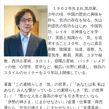
１９６２年生まれ,気功家。
少年の頃、中国の歴史に興味を
持ち、気功の存在を知る。矢山
利彦氏の気功をはじめ、中国気
功、レイキ、古神道などを学
び、実践と知識から「気」を追
求すること３０年。さらに真言
密教、陰陽道、仙道、道教、九
星気学、断易、周易、ユダヤ秘
教、西洋占星術、タロット、宿曜占星術、バッチ・レメデ
ィの他、心理学、哲学など、幅広い分野に精通し、独自の
スタイルのセミナーを２０年以上開催している。
著書『この素晴らしき「気」の世界』/ 『あなたは私 私は
あなた みんな繋がっている この素晴らしき「気」の世界
2』/ 『 “豊かな人生と最高の幸せ”を引き寄せたいなら
「伊勢の神さま」にまかせなさい』/金運・仕事運・商売
運なら「住吉の神さま」にまかせなさい』/『金運革命』