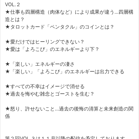
VOL.２
★仕事も四層構造（肉体など）により成果が違う…四層構
造とは？
★タロットカード「ペンタクル」のコインとは？
★愛だけではヒーリングできない？
★愛は「よろこび」のエネルギーより下？
★「楽しい」エネルギーの凄さ
★「楽しい」「よろこび」のエネルギーは出力できる
★すべての不幸はイメージで消せる
★過去を悔やむ雑念とゴーストを生む？
★怒り、許せないこと…過去の後悔の清算と未来創造の関
係
第２回VOL.３は１１月以降の配信を予定しております。