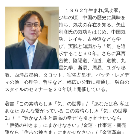
１９６２年生まれ,気功家。
少年の頃、中国の歴史に興味を
持ち、気功の存在を知る。矢山
利彦氏の気功をはじめ、中国気
功、レイキ、古神道などを学
び、実践と知識から「気」を追
求すること３０年。さらに真言
密教、陰陽道、仙道、道教、九
星気学、断易、周易、ユダヤ秘
教、西洋占星術、タロット、宿曜占星術、バッチ・レメデ
ィの他、心理学、哲学など、幅広い分野に精通し、独自の
スタイルのセミナーを２０年以上開催している。
著書『この素晴らしき「気」の世界』/ 『あなたは私 私は
あなた みんな繋がっている この素晴らしき「気」の世界
2』/ 『 “豊かな人生と最高の幸せ”を引き寄せたいなら
「伊勢の神さま」にまかせなさい』/金運・仕事運・商売
運なら「住吉の神さま」にまかせなさい』/『金運革命』