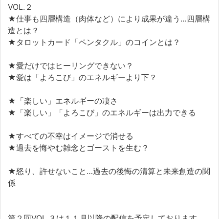
VOL.２
★仕事も四層構造（肉体など）により成果が違う…四層構
造とは？
★タロットカード「ペンタクル」のコインとは？
★愛だけではヒーリングできない？
★愛は「よろこび」のエネルギーより下？
★「楽しい」エネルギーの凄さ
★「楽しい」「よろこび」のエネルギーは出力できる
★すべての不幸はイメージで消せる
★過去を悔やむ雑念とゴーストを生む？
★怒り、許せないこと…過去の後悔の清算と未来創造の関
係
第２回VOL.３は１１月以降の配信を予定しております。