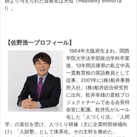
師より与えられた道教名は天仙（Heavenry Immorta
l）。
【佐野浩一プロフィール】
1964年大阪府生まれ。関西
学院大学法学部政治学科卒業
後、13年間兵庫県の私立中高
一貫教育校の英語教員として
従事。2001年に(株)船井事務
所入社。(株)船井総合研究所
に出向。舩井幸雄の直轄プロ
ジェクトチームである会長特
命室に配属。舩井氏がルール
化した「人づくり法」「人間
学」の直伝を受け、人づくり研修（主に企業幹部候補向
け）「人財塾」として体系化、その主幹を務めた。