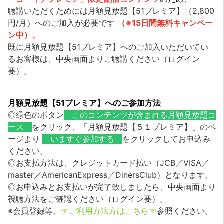
聴講いただくためには月額見放題【51プレミア】（2,800
円/月）へのご加入が必要です
（※15日間無料キャンペー
ン中）。
既に月額見放題【51プレミア】へのご加入いただいてい
るお客様は、中央画面よりご聴講ください（ログイン
要）。
月額見放題【51プレミア】へのご参加方法
◎緑色のボタン
このコンテンツが含まれる月額見放題コ
ース
をクリック、「月額見放題【５１プレミア】」のペ
ージより
いますぐ参加する
をクリックしてお申込み
ください。
◎お支払方法は、クレジットカード払い（JCB／VISA／
master／AmericanExpress／DinersClub）となります。
◎お申込みとお支払いが完了致しましたら、中央画面より
視聴方法をご確認ください（ログイン要）。
※会員登録等、
☞ご利用方法方はこちら☜
参照ください。