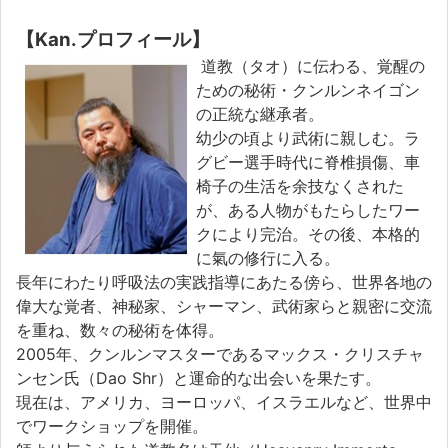
【Kan.プロフィール】
道教（タオ）に伝わる、覚醒の
ための秘術・クンルンネイゴン
の正統な継承者。
幼少の頃より武術に親しむ。ラ
グビー選手時代に脊椎損傷、車
椅子の生活を余技なくされた
が、ある人物がもたらしたワー
クにより完治。その後、本格的
に氣の修行に入る。
長年にわたり呼吸法の実践指導にあたる傍ら、世界各地の
偉大な覚者、神秘家、シャーマン、武術家らと親密に交流
を重ね、数々の秘術を体得。
2005年、クンルンマスターであるマックス・クリスチャ
ンセン氏（Dao Shr）と運命的な出会いを果たす。
現在は、アメリカ、ヨーロッパ、イスラエルなど、世界中
でワークショップを開催。