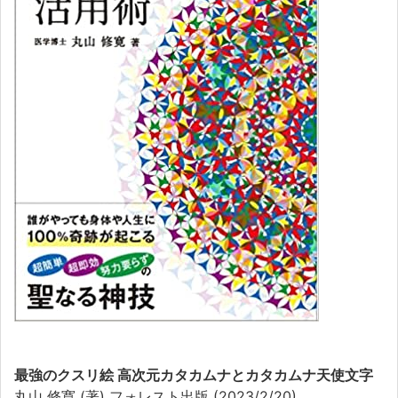
最強のクスリ絵 高次元カタカムナとカタカムナ天使文字
丸山 修寛 (著) フォレスト出版 (2023/2/20)