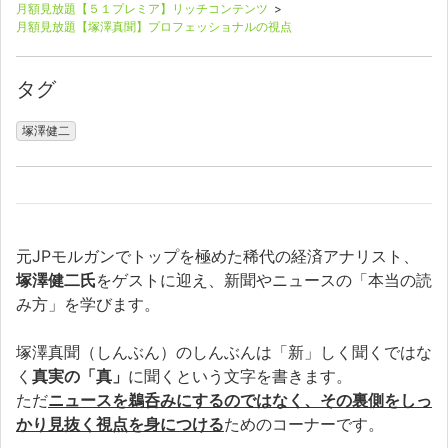
月額見放題【５１プレミア】リッチコンテンツ
>
月額見放題【塚澤真聞】プロフェッショナルの視点
タグ
塚澤健二
元JPモルガンでトップを極めた稀代の経済アナリスト、
塚澤健二氏
をゲストに迎え、新聞やニュースの「本当の読
み方」を学びます。
塚澤真聞（しんぶん）のしんぶんは「新」しく聞くではな
く
真実の「真」
に聞くという文字を書きます。
ただ
ニュースを鵜呑みにするのではなく、その裏側をしっ
かり見抜く視点を身につける
ためのコーナーです。