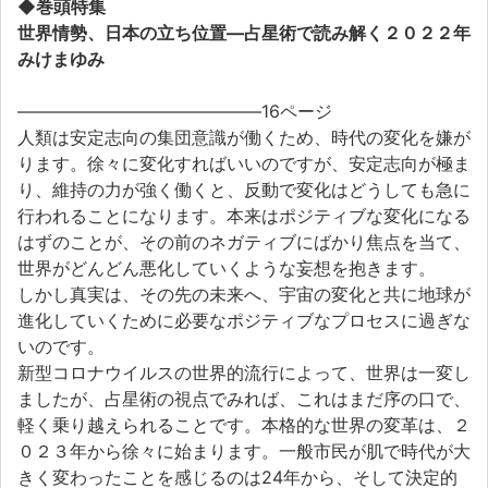
◆巻頭特集
世界情勢、日本の立ち位置―占星術で読み解く２０２２年
みけまゆみ
――――――――――――――16ページ
人類は安定志向の集団意識が働くため、時代の変化を嫌が
ります。徐々に変化すればいいのですが、安定志向が極ま
り、維持の力が強く働くと、反動で変化はどうしても急に
行われることになります。本来はポジティブな変化になる
はずのことが、その前のネガティブにばかり焦点を当て、
世界がどんどん悪化していくような妄想を抱きます。
しかし真実は、その先の未来へ、宇宙の変化と共に地球が
進化していくために必要なポジティブなプロセスに過ぎな
いのです。
新型コロナウイルスの世界的流行によって、世界は一変し
ましたが、占星術の視点でみれば、これはまだ序の口で、
軽く乗り越えられることです。本格的な世界の変革は、２
０２３年から徐々に始まります。一般市民が肌で時代が大
きく変わったことを感じるのは24年から、そして決定的