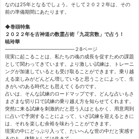
なのは25年となるでしょう。そして２０２２年は、その
前の準備期間にあたります。
◆巻頭特集
２０２２年を古神道の数霊占術「九花宮数」で占う！
暁玲華
――――――――――――――２8ページ
現実に起こることは、私たちの魂の成長を促すための課題
として関わってきています。より激しい試練は、トレーニ
ングが加速しているとも受け取ることができます。乗り越
える楽しみがどんどん増していると思うことによって、生
きがいのある時代とも思えてくるのです。
占いは、そんな試練のロードマップです。どんな占いもさ
まざまな切り口で試練の乗り越え方を知らせてくれます。
突然に来る試練を刺激的だと思う人はともかく、用意周到
に占いで予測することによって、いざ試練を迎えるときに
は、それを楽しむ余裕を味わうことができます。
現実の中にどっぷり入って、たいへんな世の中だと実感す
るのも、体験としては生きて