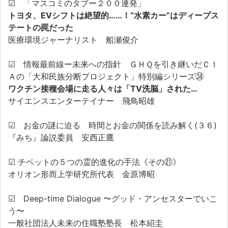
☑ 「マスコミのタブー２００連発」
トヨタ、EVシフトは絶望的……！“水素カー”はディープス
テートの罠だった
医療環境ジャーナリスト 船瀬俊介
☑ 情報最前線ー未来への指針 ＧＨＱを引き継いだＣＩ
Ａの「大和民族分断プロジェクト」特別編シリーズ㉞
ワクチン接種会場に走る人々は「TV洗脳」された…
サイエンスエンターテイナー 飛鳥昭雄
☑ お金の謎に迫る 時間とお金の関係を読み解く(３６)
『みち』論説委員 安西正鷹
☑ チベットの５つの霊的進化の手法《その㉑》
オリオン形而上学研究所代表 金原博昭
☑ Deep-time Dialogue 〜グッド・アンセスターでいこ
う〜
一般社団法人未来の住職塾塾長 松本紹圭