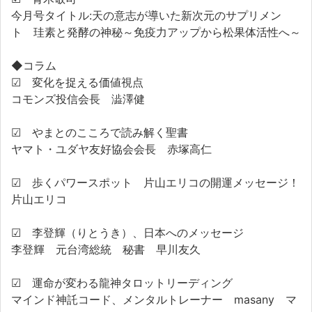
今月号タイトル:天の意志が導いた新次元のサプリメン
ト 珪素と発酵の神秘～免疫力アップから松果体活性へ～
◆コラム
☑ 変化を捉える価値視点
コモンズ投信会長 澁澤健
☑ やまとのこころで読み解く聖書
ヤマト・ユダヤ友好協会会長 赤塚高仁
☑ 歩くパワースポット 片山エリコの開運メッセージ！
片山エリコ
☑ 李登輝（りとうき）、日本へのメッセージ
李登輝 元台湾総統 秘書 早川友久
☑ 運命が変わる龍神タロットリーディング
マインド神託コード、メンタルトレーナー masany マ