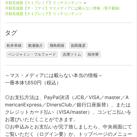
月額見放題【５１プレミア】リッチコンテンツ
>
月額見放題【ザ・フナイ】マスメディアには載らない情報（電子書籍）
月額見放題【５１プレミア】リッチコンテンツ
タグ
舩井幸雄
船瀬俊介
飛鳥昭雄
副島隆彦
ベンジャミン・フルフォード
吉濱ツトム
暁玲華
～マス・メディアには載らない本当の情報～
一冊本体1,650円（税込）
◎お支払方法は、PayPal決済（JCB／VISA／master／A
mericanExpress／DinersClub／銀行口座振替）、または
クレジットカード払い（VISA/master）、コンビニ払いを
お選びいただくことができます。
◎お申込みとお支払いが完了致しましたら、中央画面にて
ご覧いただく（ログイン要）か、トップページのメニュー