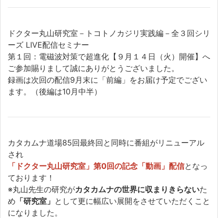
ドクター丸山研究室－トコトノカジリ実践編－全３回シリ
ーズ LIVE配信セミナー
第１回：電磁波対策で超進化【９月１４日（火）開催】へ
ご参加賜りまして誠にありがとうございました。
録画は次回の配信9月末に「前編」をお届け予定でござい
ます。（後編は10月中半）
カタカムナ道場85回最終回と同時に番組がリニューアル
され
「ドクター丸山研究室」第0回の記念「動画」配信
となっ
ております！
※丸山先生の研究が
カタカムナの世界に収まりきらない
た
め
「研究室」
として更に幅広い展開をさせていただくこと
になりました。