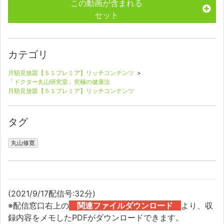
この動画が含まれる
セット
カテゴリ
月額見放題【５１プレミア】リッチコンテンツ
>
「ドクター丸山研究室」究極の健康法
月額見放題【５１プレミア】リッチコンテンツ
タグ
丸山修寛
(2021/9/17配信号:32分)
※配信窓口右上の
関連ファイルダウンロード
より、収
録内容をメモしたPDFがダウンロードできます。