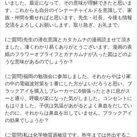
いました。最近になって、その意味が理解できたと思いま
す。これからも自分のインナーチャイルドを意識して、家
族・仲間を癒せればと思います。先生・社長、今後も情報
交流をよろしくお願いします。取り急ぎ、お礼まで。
(ご質問)先生の潜在意識とカタカムナの漫画読ませて頂き
ました。凄くわかり易くありがとうございます。漫画の表
紙のフラワーオブライフとカナカムナが入った図はどのよ
うな意味があるのでしょうか？
(ご質問)福岡の勉強会に参加しました。それからやはり家
の中の電磁波対策を１番にした方がよいだろうと思い、ブ
ラックアイを購入しブレーカーに6個張ったときに息がス
ーと通り、呼吸が楽になった気がしました。コンセントに
もはりました。子供は気温があがるとよく鼻血をだしてい
たのに、それからは鼻血を出していません。ブラックアイ
の効果でしょうか？
(ご質問)私は化学物質過敏症です。昨年までは外出するこ