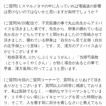
(ご質問)ミスマルノタマの中に入っていれば電磁波の影響
は受けないのではないかと思いますが如何でしょうか？
(ご質問)6/20配信で、子宮筋腫の事で丸山先生からアドバ
イスを頂きました者です。先生から、卵巣の腫れているは
右か左か？どちらですか？と聞かれましたので投稿させて
頂きました。腫れている卵巣は「自分から見て左側（自分
の左手側という意味）」です。又、漢方のアドバイスあり
がとうございます☆
「桂枝茯苓丸（けいしぶくりょうがん）」「当帰芍薬散
（とうきしゃくやくさん）」が効く場合があるとの事で、
早速、漢方薬局に行ってこようと思います。
(ご質問)今回のご質問コーナーで、質問をとりあげて頂き
ありがとうございます。質問以上の回答に感謝しておりま
す。私は医師でもなく、一般的なサラリーマンをしていま
す。１０年ぐらい前にレイキヒーリングを習った時期があ
り、そこで、人を癒す前に自分を癒しなさいと教えてもら