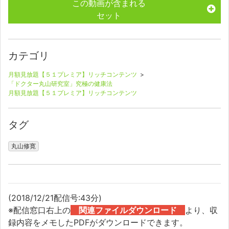
この動画が含まれる
セット
カテゴリ
月額見放題【５１プレミア】リッチコンテンツ
>
「ドクター丸山研究室」究極の健康法
月額見放題【５１プレミア】リッチコンテンツ
タグ
丸山修寛
(2018/12/21配信号:43分)
※配信窓口右上の
関連ファイルダウンロード
より、収
録内容をメモしたPDFがダウンロードできます。