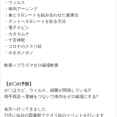
・ウィルス
・体内アーシング
・傘と５Gシートを組み合わせた健康法
・テントへ５Gシートを貼る方法
・電子スピン
・カタカムナ
・十言神呪
・コロナのクスリ絵
・ホオポノポノ
軟膏＝プラズマゼロ磁場軟膏
【が〇の予防】
が〇はカビ、ウィルス、細菌が関係している!?
両手両足へ電極をつないで体内をゼロ磁場にする?
金沢へ行ってきました
11月に仙台の図書館でクスリ絵のイベントを行います