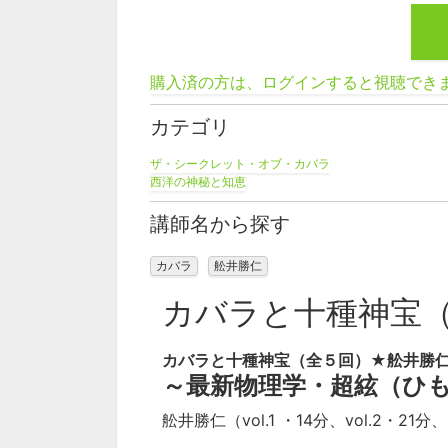
購入済の方は、ログインすると視聴でき
カテゴリ
ザ・シークレット・オブ・カバラ
西洋の神秘と知恵
講師名から探す
カバラ
舩井勝仁
カバラと十種神宝
カバラと十種神宝（全５回）★舩井勝
～最新物理学・超絃（ひ
舩井勝仁（vol.1 ・14分、vol.2・21分、 