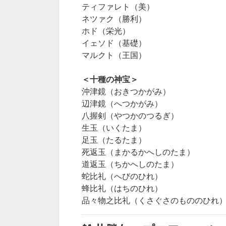
ティファレト（美）
ネツァク（勝利）
ホド（栄光）
イェソド（基礎）
マルクト（王国）
＜十種の神宝＞
沖津鏡（おきつかがみ）
辺津鏡（へつかがみ）
八握剣（やつかのつるぎ）
生玉（いくたま）
足玉（たるたま）
死返玉（まかるかへしのたま）
道返玉（ちかへしのたま）
蛇比礼（へびのひれ）
蜂比礼（はちのひれ）
品々物之比礼（くさぐさのもののひれ