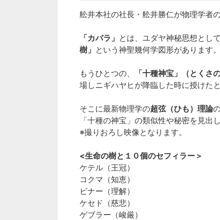
舩井本社の社長・舩井勝仁が物理学者
「カバラ」
とは、ユダヤ神秘思想とし
樹」
という神聖幾何学図形があります
もうひとつの、
「十種神宝」（とくさ
場しニギハヤヒが降臨した時に授けた
そこに最新物理学の
超弦（ひも）理論
「十種の神宝」の類似性や秘密を見出
※撮りおろし映像となります。
<生命の樹と１０個のセフィラー＞
ケテル（王冠）
コクマ（知恵）
ビナー（理解）
ケセド（慈悲）
ゲブラー（峻厳）