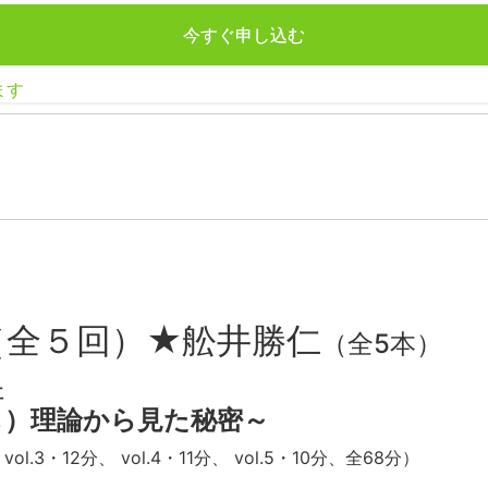
今すぐ申し込む
ます
（全５回）★舩井勝仁
（全5本）
仁
も）理論から見た秘密～
vol.3・12分、 vol.4・11分、 vol.5・10分、全68分）