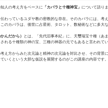
の知人の考え方をベースに
「カバラと十種神宝」
について語り
て伝わっているユダヤ教の密教的な存在。そのカバラには、考
。このカバラは、後世に占星術、タロット、数秘術などに多大
のかんだから）
とは、「先代旧事本紀」に、天璽瑞宝十種（あ
とされる十種類の神の宝、三種の神器の元でもあると言われて
の考え方からみた次元論と精神の次元論を対比させ、その背景
していくという大胆な仮説を展開するのがこの講座の内容です