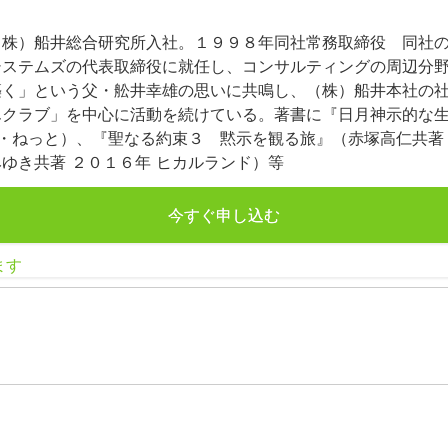
（株）船井総合研究所入社。１９９８年同社常務取締役 同社
システムズの代表取締役に就任し、コンサルティングの周辺分
築く」という父・舩井幸雄の思いに共鳴し、（株）船井本社の
んクラブ」を中心に活動を続けている。著書に『日月神示的な
い・ねっと）、『聖なる約束３ 黙示を観る旅』（赤塚高仁共著
ゆき共著 ２０１６年 ヒカルランド）等
今すぐ申し込む
ます