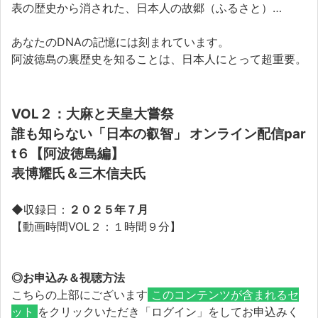
表の歴史から消された、日本人の故郷（ふるさと）…
あなたのDNAの記憶には刻まれています。
阿波徳島の裏歴史を知ることは、日本人にとって超重要。
VOL２：
大麻と天皇大嘗祭
誰も知らない「日本の叡智」 オンライン配信par
t６【阿波徳島編】
表博耀氏＆
三木信夫氏
◆収録日：
２０２５年７月
【動画時間VOL２：１時間９分】
◎お申込み＆視聴方法
こちらの上部にございます
このコンテンツが含まれるセ
ット
をクリックいただき「ログイン」をしてお申込みく