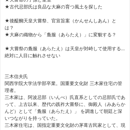
★古代忌部氏は良品な大麻の育つ風土を探した
★後醍醐天皇大嘗祭、官宣旨案（かんせんしあん）と
は？
★大麻の織物から「麁服（あらたえ）」に変貌する？
★大嘗祭の麁服（あらたえ）は天皇が対峙して使用する…
絶対に人目に触れさせない
三木信夫氏
関西学院大学法学部卒業。国重要文化財 三木家住宅の管
理者。
三木家は、阿波忌部（いんべ）氏直系としての忌部氏であ
って、上古以来、歴代の践祚大嘗祭に、御殿人（みあらか
んど）として「麁服（あらたえ）」 を調進して朝廷と深
いつながりを持っていた。
三木家住宅は、国指定重要文化財の茅葺古民家として、現