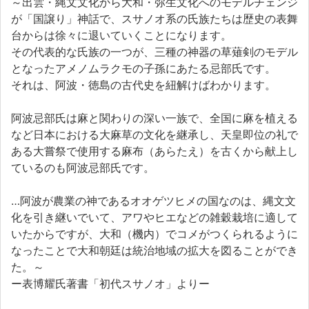
～出雲・縄文文化から大和・弥生文化へのモデルチェンジ
が「国譲り」神話で、スサノオ系の氏族たちは歴史の表舞
台からは徐々に退いていくことになります。
その代表的な氏族の一つが、三種の神器の草薙剣のモデル
となったアメノムラクモの子孫にあたる忌部氏です。
それは、阿波・徳島の古代史を紐解けばわかります。
阿波忌部氏は麻と関わりの深い一族で、全国に麻を植える
など日本における大麻草の文化を継承し、天皇即位の礼で
ある大嘗祭で使用する麻布（あらたえ）を古くから献上し
ているのも阿波忌部氏です。
…阿波が農業の神であるオオゲツヒメの国なのは、縄文文
化を引き継いでいて、アワやヒエなどの雑穀栽培に適して
いたからですが、大和（機内）でコメがつくられるように
なったことで大和朝廷は統治地域の拡大を図ることができ
た。～
ー表博耀氏著書「初代スサノオ」よりー