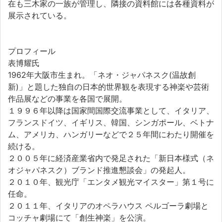
在も三木家の一族が管理し、隣接の資料館には各種資料が
展示されている。
プロフィール
表博耀氏
1962年大阪市生まれ。「ネオ・ジャパネスク(温故創
新)」と題した独自の日本的世界観を表現する神楽や芸術
作品展などの事業を各国で展開。
１９９６年以降は国家間国際交流事業として、イタリア、
フランスドイツ、イギリス、韓国、シンガポール、ベトナ
ム、アメリカ、ハンガリーなどで２５年間にわたり開催を
続ける。
２００５年に経済産業省内で発足された「新日本様式（ネ
オジャパネスク）ブランド推進懇談会」の発起人。
２０１０年、観光庁「エンタメ観光マイスター」第１号に
任命。
２０１１年、イタリアのオペラハウス ペルゴーラ劇場と
コッチャ劇場にて「創生神楽」を公演。