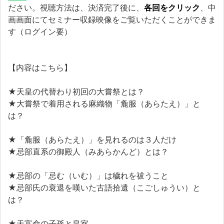
ださい。視聴方法は、決済完了後に、
各回をクリック
、中
画画面にてセミナー収録映像をご覧いただくことができま
す（ログイン要）
【内容はこちら】
★天皇の代替わり初回の大嘗祭とは？
★大嘗祭で着用される麻織物「麁服（あらたえ）」と
は？
★「麁服（あらたえ）」を見れるのは３人だけ
★忌部直系の御殿人（みあらかんど）とは？
★忌部の「忌む（いむ）」は穢れを祓うこと
★忌部氏の衰退を嘆いた古語拾遺（こごしゅうい）と
は？
★天富命の子孫と皇室