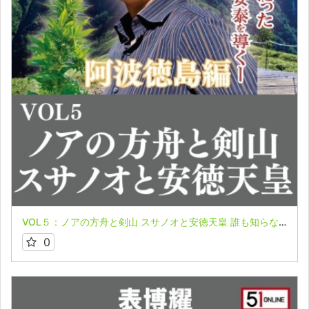
VOL５：ノアの方舟と剣山 スサノオと安徳天皇 誰も知らない日本の叡智オンライン配信part６in阿波徳島編
0