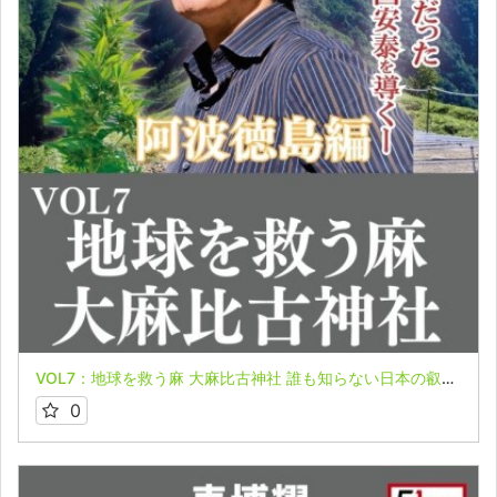
VOL7：地球を救う麻 大麻比古神社 誰も知らない日本の叡智オンライン配信part６in阿波徳島編
0