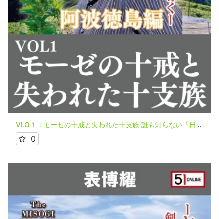
VLO１：モーゼの十戒と失われた十支族 誰も知らない「日本の叡智」 オンライン配信part６【阿波徳島編】表博耀氏
0