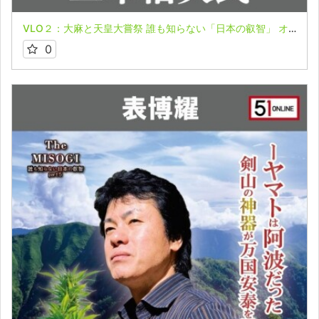
VLO２：大麻と天皇大嘗祭 誰も知らない「日本の叡智」 オンライン配信part６【阿波徳島編】表博耀氏＆三木信夫氏
0