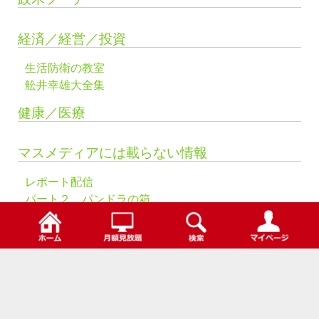
経済／経営／投資
生活防衛の教室
舩井幸雄大全集
健康／医療
マスメディアには載らない情報
レポート配信
パート２ パンドラの箱
パート１ ６つの真実
検索
スーパーサミット
未来はこうなる
パート２ テクノロジー
パート１ 新しい産業