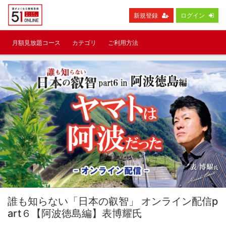
新規登録
ログイン
月額見放題コース
カテゴリ
ご利用方法
誰も知らない「日本の叡智」 オンライン配信p
art６【阿波徳島編】表博耀氏