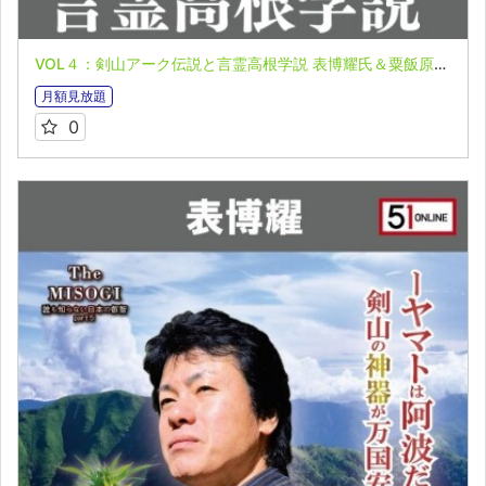
VOL４：剣山アーク伝説と言霊高根学説 表博耀氏＆粟飯原興禅氏 誰も知らない日本の叡智オンライン配信part６in阿波徳島編
月額見放題
0