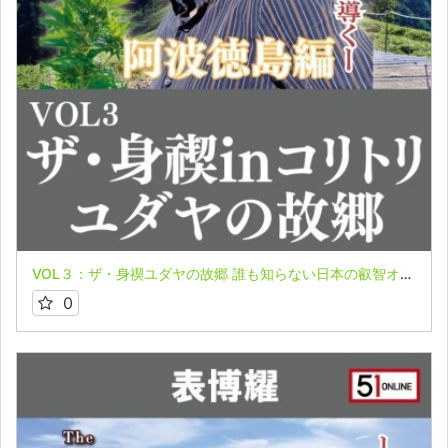
VOL３：ザ・身禊ユダヤの故郷 誰も知らない日本の叡智オンライン配信part６in阿波徳島編 表博耀氏
0