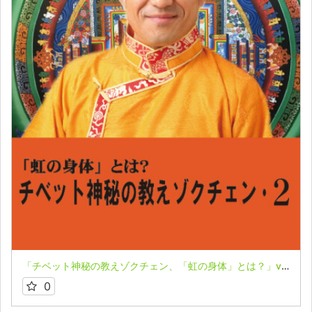
「チベット神秘の教えゾクチェン、「虹の身体」とは？」vol.２★箱寺孝彦
0