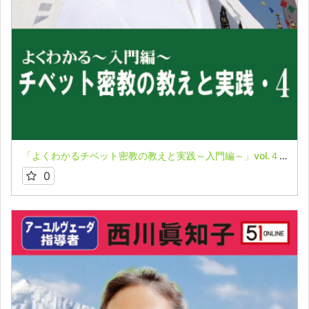
「よくわかるチベット密教の教えと実践～入門編～」vol.４★牧野
0