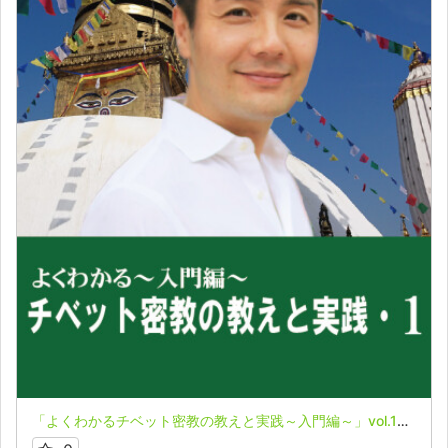
「よくわかるチベット密教の教えと実践～入門編～」vol.1★牧野宗永