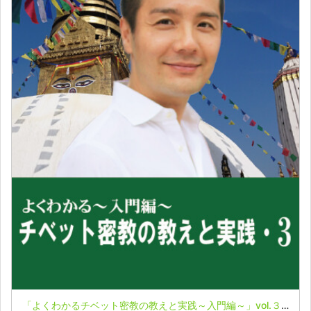
「よくわかるチベット密教の教えと実践～入門編～」vol.３★牧野宗永