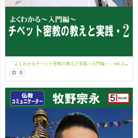
「よくわかるチベット密教の教えと実践～入門編～」vol.２★牧野宗永
0