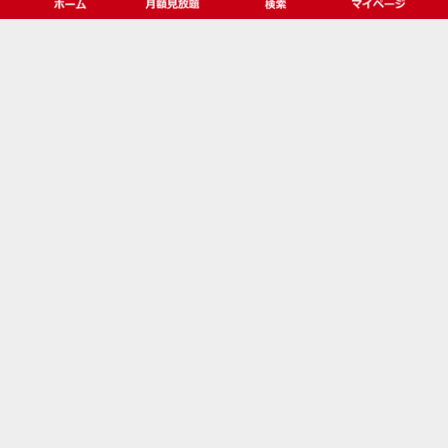
５１オンライン ～運がよくなる情報
発信 ５１コラボ（ゴーイチ・コラ
ボ）～
世の中が大きく激変している現在、５１コラボは各界の超
プロの講師の方々とコラボレーションし、レア情報を発信
する基地として、リアル・セミナー、ネット配信、聖地を
訪ねるツアーなど様々なものを企画し情報や体験を提供し
ています。それらはマスメディアゆえに載らない情報、陽
の目を見ていない本物の価値、他では得られない格別の体
験、変化の時代に対応していく生き方や思想・哲学などを
ベースとしています。
カテゴリ
月額見放題【５１プレミア】リッチコンテン
ツ