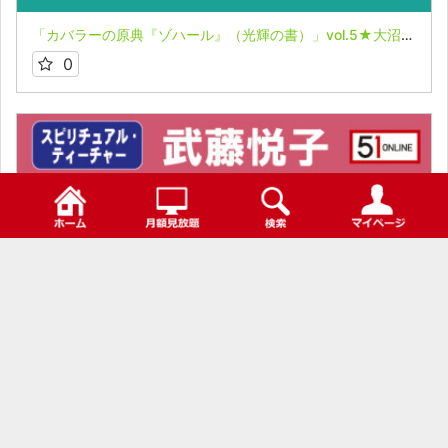
「カバラーの原典『ゾハール』（光輝の書）」vol.5★大沼忠弘
0
検索