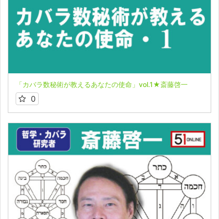
「カバラ数秘術が教えるあなたの使命」vol.1★斎藤啓一
0