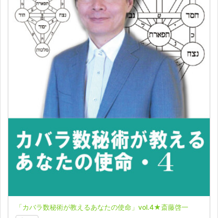
「カバラ数秘術が教えるあなたの使命」vol.4★斎藤啓一