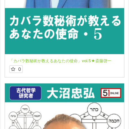
「カバラ数秘術が教えるあなたの使命」vol.5★斎藤啓一
0