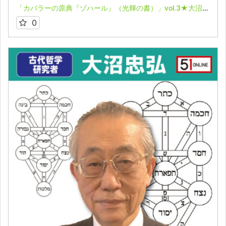
「カバラーの原典『ゾハール』（光輝の書）」vol.3★大沼忠弘
0