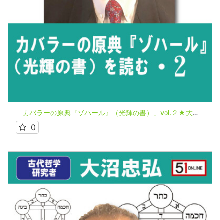
「カバラーの原典『ゾハール』（光輝の書）」vol.２★大沼忠弘
0