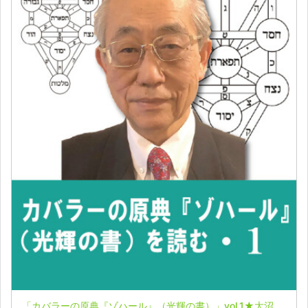
「カバラーの原典『ゾハール』（光輝の書）」vol.1★大沼忠弘