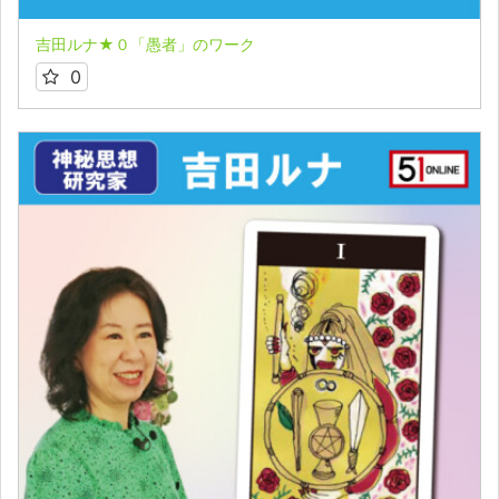
吉田ルナ★０「愚者」のワーク
0