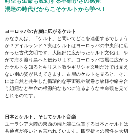
時空も生命も変幻する不確かさの感覚
混迷の時代だからこそケルトから学べ！
ヨーロッパの古層に広がるケルト
みなさんは、「ケルト」と聞いてどこを連想するでしょう
か？アイルランド？実はケルトはヨーロッパの中央部に広
がった古代文明です。大陸部に広がったケルト文化は、や
がて海を渡り島へと伝わります。ヨーロッパ古層に広がっ
たケルトを知るとキリスト教やギリシャ文明だけでは見え
ない別の姿が見えてきます。古層のケルトを見ると、そこ
には自然と共生した循環的な宇宙観や渦巻き紋様や絡み合
う組紐など生命の根源的なものに迫るような生命観を見て
とれるのです。
日本とケルト、そしてケルト音楽
ユーラシア大陸の東西の端と端に位置する日本とケルトは
共通点が多いとも言われています。四季折々の感性を大切