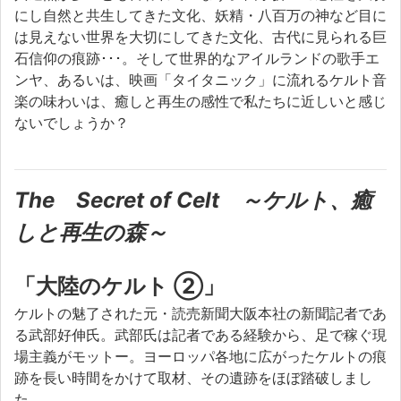
にし自然と共生してきた文化、妖精・八百万の神など目に
は見えない世界を大切にしてきた文化、古代に見られる巨
石信仰の痕跡･･･。そして世界的なアイルランドの歌手エ
ンヤ、あるいは、映画「タイタニック」に流れるケルト音
楽の味わいは、癒しと再生の感性で私たちに近しいと感じ
ないでしょうか？
The Secret of Celt ～
ケルト、癒
しと再生の森～
「大陸のケルト ②」
ケルトの魅了された元・読売新聞大阪本社の新聞記者であ
る武部好伸氏。武部氏は記者である経験から、足で稼ぐ現
場主義がモットー。ヨーロッパ各地に広がったケルトの痕
跡を長い時間をかけて取材、その遺跡をほぼ踏破しまし
た。