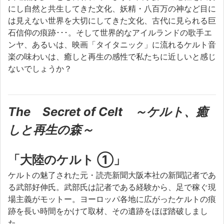
にし自然と共生してきた文化、妖精・八百万の神など目に
は見えない世界を大切にしてきた文化、古代に見られる巨
石信仰の痕跡･･･。そして世界的なアイルランドの歌手エ
ンヤ、あるいは、映画「タイタニック」に流れるケルト音
楽の味わいは、癒しと再生の感性で私たちに近しいと感じ
ないでしょうか？
The Secret of Celt ～
ケルト、癒
しと再生の森～
「大陸のケルト ①」
ケルトの魅了された元・読売新聞大阪本社の新聞記者であ
る武部好伸氏。武部氏は記者である経験から、足で稼ぐ現
場主義がモットー。ヨーロッパ各地に広がったケルトの痕
跡を長い時間をかけて取材、その遺跡をほぼ踏破しまし
た。