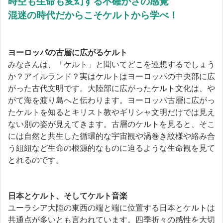
時空も生命も変幻する不確かさの感覚
混迷の時代だからこそケルトから学べ！
ヨーロッパの古層に広がるケルト
みなさんは、「ケルト」と聞いてどこを連想するでしょう
か？アイルランド？実はケルトはヨーロッパの中央部に広
がった古代文明です。大陸部に広がったケルト文化は、や
がて海を渡り島へと伝わります。ヨーロッパ古層に広がっ
たケルトを知るとキリスト教やギリシャ文明だけでは見え
ない別の姿が見えてきます。古層のケルトを見ると、そこ
には自然と共生した循環的な宇宙観や渦巻き紋様や絡み合
う組紐など生命の根源的なものに迫るような生命観を見て
とれるのです。
日本とケルト、そしてケルト音楽
ユーラシア大陸の東西の端と端に位置する日本とケルトは
共通点が多いとも言われています。四季折々の感性を大切