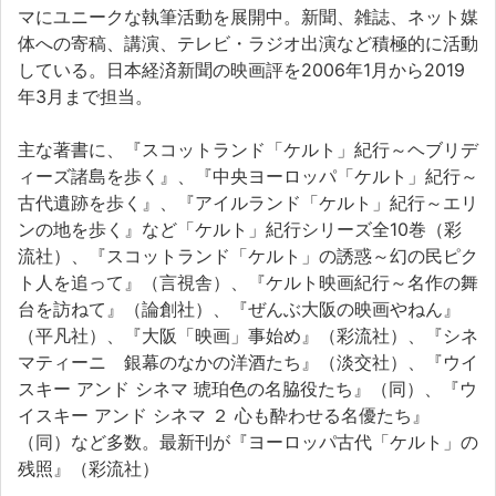
マにユニークな執筆活動を展開中。新聞、雑誌、ネット媒
体への寄稿、講演、テレビ・ラジオ出演など積極的に活動
している。日本経済新聞の映画評を2006年1月から2019
年3月まで担当。
主な著書に、『スコットランド「ケルト」紀行～ヘブリデ
ィーズ諸島を歩く』、『中央ヨーロッパ「ケルト」紀行～
古代遺跡を歩く』、『アイルランド「ケルト」紀行～エリ
ンの地を歩く』など「ケルト」紀行シリーズ全10巻（彩
流社）、『スコットランド「ケルト」の誘惑～幻の民ピク
ト人を追って』（言視舎）、『ケルト映画紀行～名作の舞
台を訪ねて』（論創社）、『ぜんぶ大阪の映画やねん』
（平凡社）、『大阪「映画」事始め』（彩流社）、『シネ
マティーニ 銀幕のなかの洋酒たち』（淡交社）、『ウイ
スキー アンド シネマ 琥珀色の名脇役たち』（同）、『ウ
イスキー アンド シネマ ２ 心も酔わせる名優たち』
（同）など多数。最新刊が『ヨーロッパ古代「ケルト」の
残照』（彩流社）