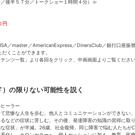
分／後半５７分／トークショー１時間４分）≫
０円
SA／master／AmericanExpress／DinersClub／銀
いただくことができます。
ンテンツ一覧」より各回をクリック、中画画面よりご覧くださ
ド）の限りない可能性を説く
ルヒーラー
して悲惨な人生を歩む。他人とコミュニケーションができない
あるなどの症状に苦しむ。その後、発達障害の知識の習得に取
な症状」が半減。26歳、社会復帰。同じ障害で悩む人たちが
系化し、カウンセラーへ。個人セッションに加え、教育、医療