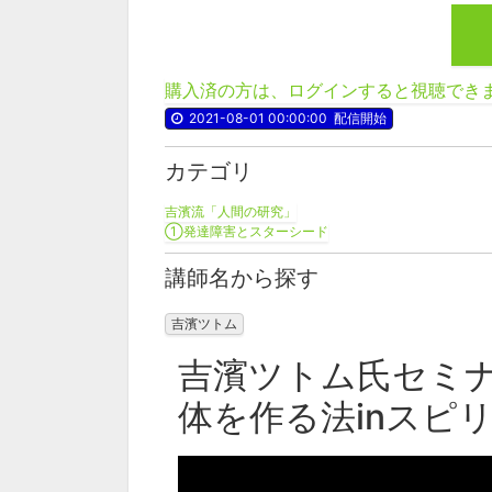
購入済の方は、ログインすると視聴でき
2021-08-01 00:00:00
配信開始
カテゴリ
吉濱流「人間の研究」
①発達障害とスターシード
講師名から探す
吉濱ツトム
吉濱ツトム氏セミナ
体を作る法inスピリ