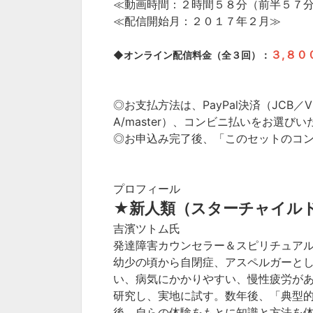
≪動画時間：２時間５８分（前半５７
≪配信開始月：２０１７年２月≫
３,８０
◆オンライン配信料金（全３回）：
◎お支払方法は、PayPal決済（JCB／VI
A/master）、コンビニ払いをお選び
◎お申込み完了後、「このセットのコ
プロフィール
★新人類（スターチャイル
吉濱ツトム氏
発達障害カウンセラー＆スピリチュア
幼少の頃から自閉症、アスペルガーと
い、病気にかかりやすい、慢性疲労が
研究し、実地に試す。数年後、「典型的
後、自らの体験をもとに知識と方法を体