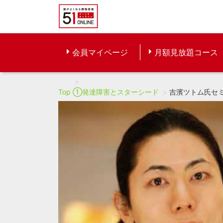
会員マイページ
月額見放題コース
Top
①発達障害とスターシード
吉濱ツトム氏セミ