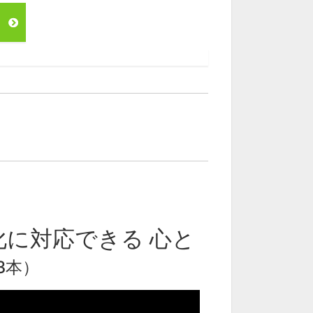
に対応できる 心と
3本）