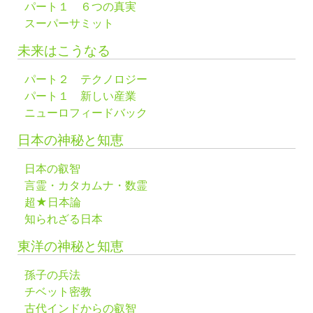
パート１ ６つの真実
スーパーサミット
未来はこうなる
パート２ テクノロジー
パート１ 新しい産業
ニューロフィードバック
日本の神秘と知恵
日本の叡智
言霊・カタカムナ・数霊
超★日本論
知られざる日本
東洋の神秘と知恵
孫子の兵法
チベット密教
古代インドからの叡智