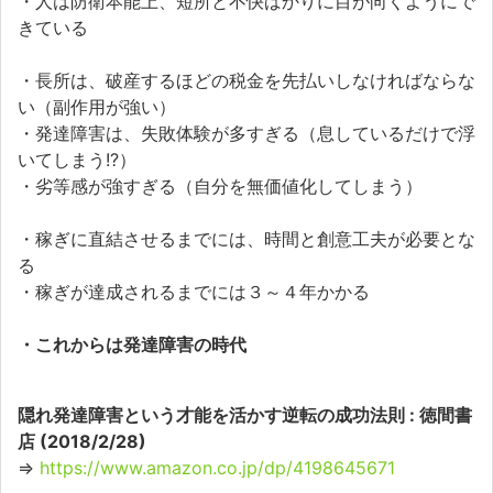
・人は防衛本能上、短所と不快ばかりに目が向くようにで
きている
・長所は、破産するほどの税金を先払いしなければならな
い（副作用が強い）
・発達障害は、失敗体験が多すぎる（息しているだけで浮
いてしまう!?）
・劣等感が強すぎる（自分を無価値化してしまう）
・稼ぎに直結させるまでには、時間と創意工夫が必要とな
る
・稼ぎが達成されるまでには３～４年かかる
・これからは発達障害の時代
隠れ発達障害という才能を活かす逆転の成功法則 : 徳間書
店 (2018/2/28)
⇒
https://www.amazon.co.jp/dp/4198645671