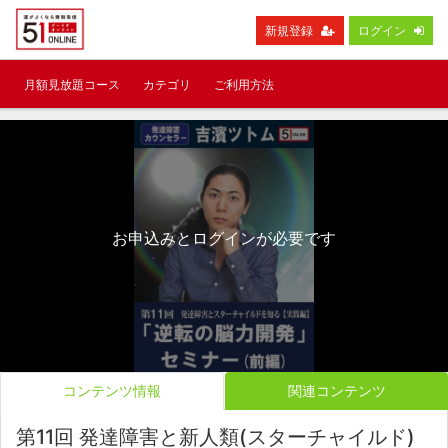
新規登録
ログイン
月額見放題コース
カテゴリ
ご利用方法
お申込みとログインが必要です
コンテンツ情報
関連コンテンツ
第11回 発達障害と新人類(スターチャイルド)