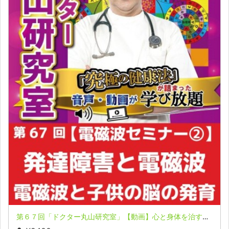
第６７回「ドクター丸山研究室」【動画】心と身体を治すメソッドとアイテム 電磁波セミナー②