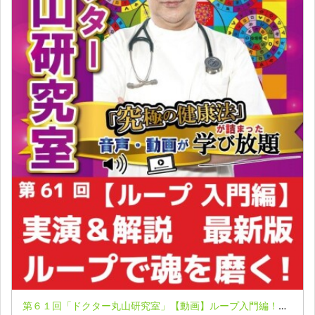
第６１回「ドクター丸山研究室」【動画】ループ入門編！わかりやすい実演＆解説！／人体はホログラフィ!