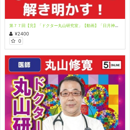
第７７回【完】「ドクター丸山研究室」【動画】「日月神示の〇にゝのマークを解き明かす！」
¥2400
0