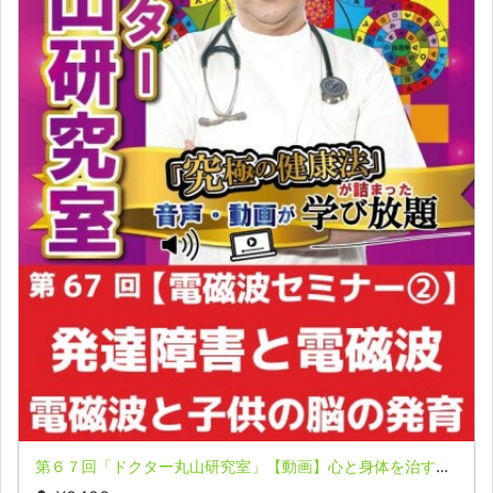
第６７回「ドクター丸山研究室」【動画】心と身体を治すメソッドとアイテム 電磁波セミナー②