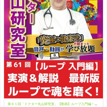
第６１回「ドクター丸山研究室」【動画】ループ入門編！わかりやすい実演＆解説！／人体はホログラフィ!