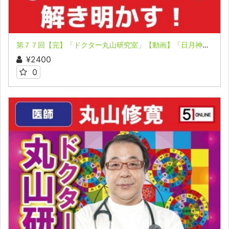
第７７回【完】「ドクター丸山研究室」【動画】「日月神示の〇にゝのマークを解き明かす！」
¥2400
0