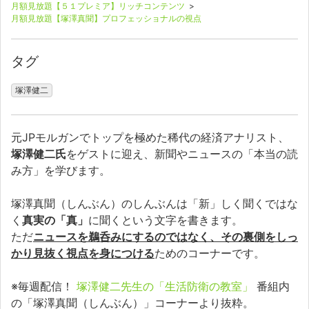
月額見放題【５１プレミア】リッチコンテンツ
>
月額見放題【塚澤真聞】プロフェッショナルの視点
タグ
塚澤健二
元JPモルガンでトップを極めた稀代の経済アナリスト、
塚澤健二氏
をゲストに迎え、新聞やニュースの「本当の読
み方」を学びます。
塚澤真聞（しんぶん）のしんぶんは「新」しく聞くではな
く
真実の「真」
に聞くという文字を書きます。
ただ
ニュースを鵜呑みにするのではなく、その裏側をしっ
かり見抜く視点を身につける
ためのコーナーです。
※毎週配信！
塚澤健二先生の「生活防衛の教室」
番組内
の「塚澤真聞（しんぶん）」コーナーより抜粋。