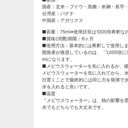
国産：玄米・ブドウ・黒糖・米麹・長芋
台湾産：バナナ
中国産：アガリクス
■
容量：
75ml※
使用目安は
1000
倍希釈な
■
賞味
(
消費
)
期限：
6
ヶ月
■使用方法：基本的には希釈して使用し
開発者が推奨しているのは、「
1,000
倍に
ml
になります。
■メビウスウォータ―を先に入れるか、
メビウスウォーターを先に入れてから、
日置くことで最終的には同じ力を発揮で
水を入れると良いです。
■温度
『メビウスウォーター』は、熱の影響を
水でもどちらでも大丈夫です。