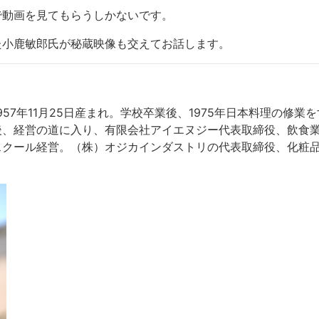
で動画を見てもらうしかないです。
た小鹿敏郎氏が秘蔵映像も交えてお話します。
957
年
11
月
25
日産まれ。学校卒業後、
1975
年日本料理の修業を
後、経営の道に入り、有限会社アイエヌジー代表取締役、飲食
スクール経営。（株）オジカインダストリの代表取締役、化粧
）