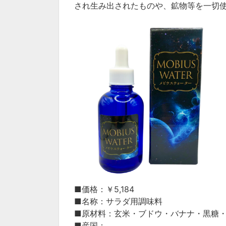
され生み出されたものや、鉱物等を一切
■価格：￥5,184
■名称：サラダ用調味料
■
原材料：玄米・ブドウ・バナナ・黒糖
■
産国：