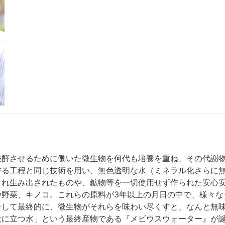
発酵させるために働いた微生物を何代も培養を重ね、その代謝
作る工程と同じ技術を用い、無色透明な水（ミネラル化さらに
され生み出されたものや、鉱物等を一切使用せず作られた安心
や野菜、キノコ。これらの原料が
3
年以上の月日の中で、様々な
そして最終的に、微生物がそれらを味わい尽くすと、なんと無
役に立つ水」という最終産物である『メビウスウォーター』が