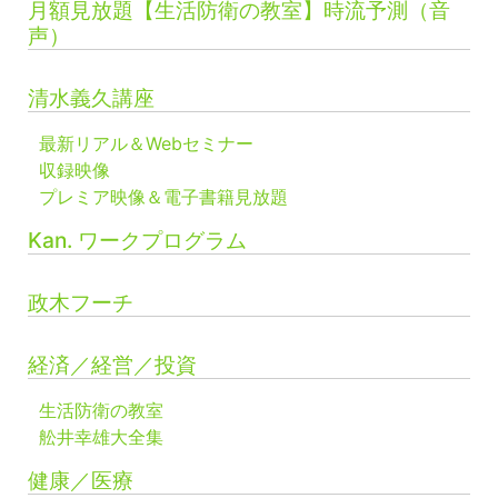
月額見放題【生活防衛の教室】時流予測（音
声）
清水義久講座
最新リアル＆Webセミナー
収録映像
プレミア映像＆電子書籍見放題
Kan. ワークプログラム
政木フーチ
経済／経営／投資
生活防衛の教室
舩井幸雄大全集
健康／医療