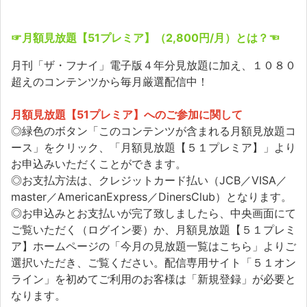
☞月額見放題【51プレミア】（2,800円/月）とは？☜
月刊「ザ・フナイ」電子版４年分見放題に加え、１０８０
超えのコンテンツから毎月厳選配信中！
月額見放題【51プレミア】へのご参加に関して
◎緑色のボタン「このコンテンツが含まれる月額見放題コ
ース」をクリック、「月額見放題【５１プレミア】」より
お申込みいただくことができます。
◎お支払方法は、クレジットカード払い（JCB／VISA／
master／AmericanExpress／DinersClub）となります。
◎お申込みとお支払いが完了致しましたら、中央画面にて
ご覧いただく（ログイン要）か、月額見放題【５１プレミ
ア】ホームページの「今月の見放題一覧はこちら」よりご
選択いただき、ご覧ください。配信専用サイト「５１オン
ライン」を初めてご利用のお客様は「新規登録」が必要と
なります。