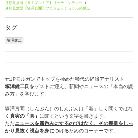
月額見放題【５１プレミア】リッチコンテンツ
>
月額見放題【塚澤真聞】プロフェッショナルの視点
タグ
塚澤健二
元JPモルガンでトップを極めた稀代の経済アナリスト、
塚澤健二氏
をゲストに迎え、新聞やニュースの「本当の読
み方」を学びます。
塚澤真聞（しんぶん）のしんぶんは「新」しく聞くではな
く
真実の「真」
に聞くという文字を書きます。
ただ
ニュースを鵜呑みにするのではなく、その裏側をしっ
かり見抜く視点を身につける
ためのコーナーです。