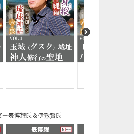
真実ー表博耀氏＆伊敷賢氏