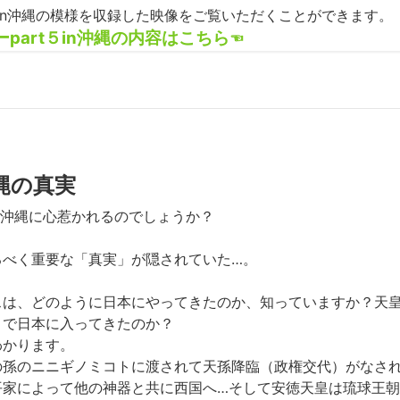
t５in沖縄の模様を収録した映像をご覧いただくことができます。
ーpart５in沖縄の内容はこちら
☜
縄の真実
は沖縄に心惹かれるのでしょうか？
るべく重要な「真実」が隠されていた…。
スは、どのように日本にやってきたのか、知っていますか？天
トで日本に入ってきたのか？
わかります。
の孫のニニギノミコトに渡されて天孫降臨（政権交代）がなさ
平家によって他の神器と共に西国へ…そして安徳天皇は琉球王