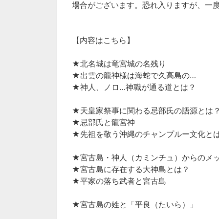
場合がございます。恐れ入りますが、一
【内容はこちら】
★北名城は竜宮城の名残り
★出雲の龍神様は海蛇で久高島の…
★神人、ノロ…神職が通る道とは？
★天皇家祭事に関わる忌部氏の語源とは
★忌部氏と龍宮神
★先祖を敬う沖縄のチャンプルー文化と
★宮古島・神人（カミンチュ）からのメ
★宮古島に存在する大神島とは？
★平家の落ち武者と宮古島
★宮古島の姓と「平良（たいら）」