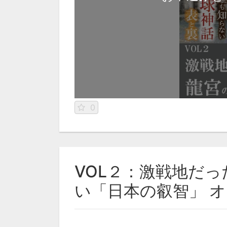
0
VOL２：激戦地だ
い「日本の叡智」 オ