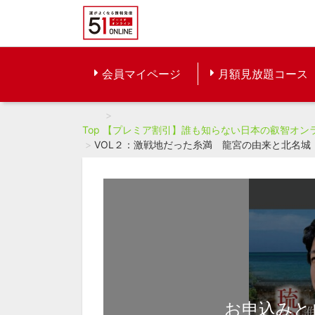
会員マイページ
月額見放題コース
Top
【プレミア割引】誰も知らない日本の叡智オンラ
VOL２：激戦地だった糸満 龍宮の由来と北名城【
お申込みと