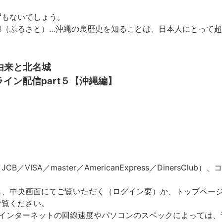
ずもないでしょう。
郷（ふるさと）…沖縄の裏歴史を知ることは、日本人にとって
由来と北名城
イン配信part５【沖縄編】
VISA／master／AmericanExpress／DinersCl
ら、中央画面にてご覧いただく（ログイン要）か、トップペー
ご覧ください。
、インターネットの回線速度やパソコンのスペックによっては、