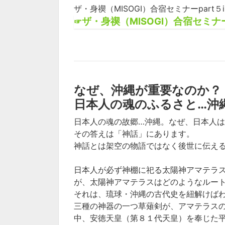
ザ・身禊（MISOGI）合宿セミナーpar
ザ・身禊（MISOGI）合宿セミナ
☞
なぜ、沖縄が重要なのか？
日本人の魂のふるさと…沖
日本人の魂の故郷…沖縄。なぜ、日本人
その答えは「神話」にあります。
神話とは架空の物語ではなく後世に伝え
日本人が必ず神棚に祀る太陽神アマテラ
が、太陽神アマテラスはどのようなルー
それは、琉球・沖縄の古代史を紐解けば
三種の神器の一つ草薙剣が、アマテラス
中、安徳天皇（第８１代天皇）を奉じた