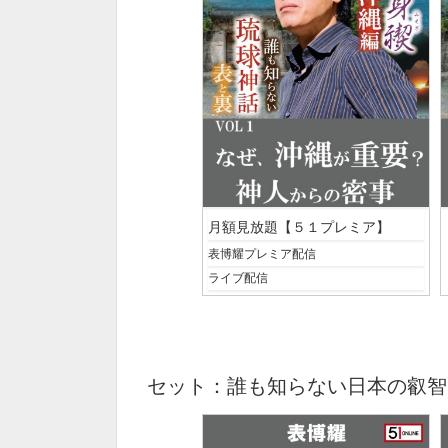
月額見放題【５１プレミア】
表博耀プレミア配信
ライブ配信
セット：誰も知らない日本の叡智オ