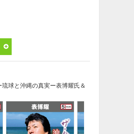
編ー琉球と沖縄の真実ー表博耀氏＆