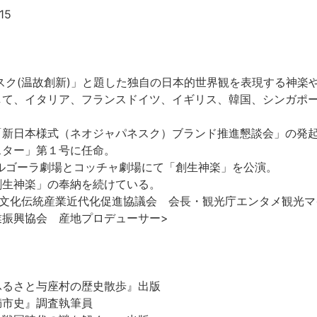
ネスク(温故創新)」と題した独自の日本的世界観を表現する神
して、イタリア、フランスドイツ、イギリス、韓国、シンガポ
「新日本様式（ネオジャパネスク）ブランド推進懇談会」の発
スター」第１号に任命。
ルゴーラ劇場とコッチャ劇場にて「創生神楽」を公演。
創生神楽」の奉納を続けている。
本文化伝統産業近代化促進協議会 会長・観光庁エンタメ観光マ
業振興協会 産地プロデューサー>
ふるさと与座村の歴史散歩』出版
満市史』調査執筆員