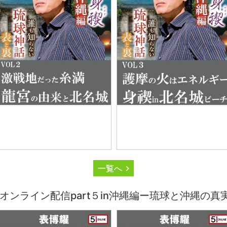
一覧へ
ンライン配信part５in沖縄編ー琉球と沖縄の