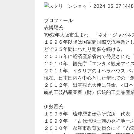
プロフィール
表博耀氏
1962年大阪市生まれ。「ネオ・ジャパ
１９９６年以降は国家間国際交流事業と
どで２５年間にわたり開催を続ける。
２００５年に経済産業省内で発足された
２０１０年、観光庁「エンタメ観光マイ
２０１１年、イタリアのオペラハウス ペ
現在、日本国内を中心とした聖地での「
２０１２年、出雲観光大使に任命。<日
統的工芸品産業室（財）伝統的工芸品産
伊敷賢氏
１９９５年 琉球歴史伝承研究所 代表
１９９９年 『古代琉球王朝の発祥地ー
２０００年 糸満市教育委員会にて『糸