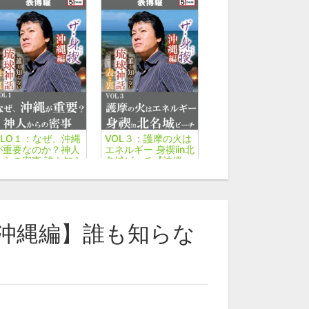
VLO１：なぜ、沖縄
VOL３：護摩の火は
が重要なのか？神人
エネルギー 身禊iin北
からの密事 誰も知ら
名城ビーチ【沖縄
ない「日本の叡智」
編】誰も知らない
オンライン配信part
「日本の叡智」 オン
５【沖縄編】表博耀
ライン配信part５
氏＆伊敷賢氏
【沖縄編】誰も知らな
師名から探す
博耀