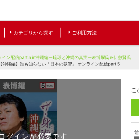
カテゴリから探す
ご利用方法
イン配信part５in沖縄編ー琉球と沖縄の真実ー表博耀氏＆伊敷賢氏
沖縄編】誰も知らない「日本の叡智」 オンライン配信part５
こ
前
ログインが必要です