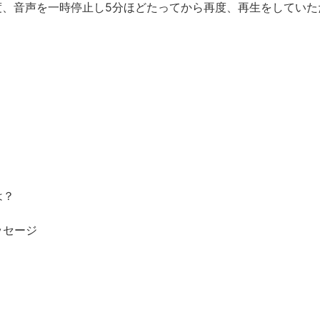
度、音声を一時停止し5分ほどたってから再度、再生をしていた
？
は？
ッセージ