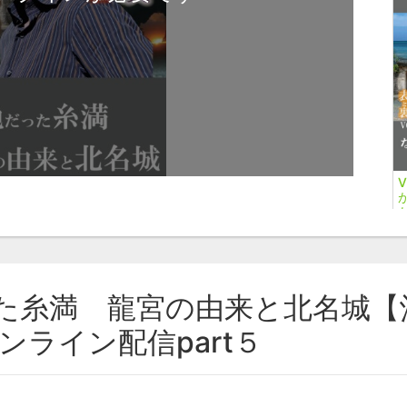
った糸満 龍宮の由来と北名城
講
ンライン配信part５
表