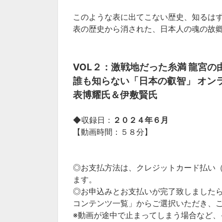
このような表に出てこない歴史、知るは
表の歴史から消された、日本人の魂の故
VOL２：激戦地だった糸満 龍宮の
誰も知らない「日本の叡智」 オンラ
表博耀氏＆伊敷賢氏
◆収録日：
２０２４年６月
【動画時間：５８分】
◎お支払方法は、クレジットカード払い（JCB／
ます。
◎お申込みとお支払いが完了致しました
コンテンツ一覧」からご選択いただき、
※動画が途中で止まってしまう場合など