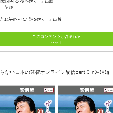
山戦国時代の謎を解くー』出版
ー 講師
伝説に祕められた謎を解くー』出版
このコンテンツが含まれる
セット
らない日本の叡智オンライン配信part５in沖縄