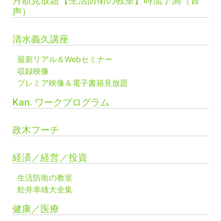
月額見放題【生活防衛の教室】時流予測（音
声）
清水義久講座
最新リアル＆Webセミナー
収録映像
プレミア映像＆電子書籍見放題
Kan. ワークプログラム
政木フーチ
経済／経営／投資
生活防衛の教室
舩井幸雄大全集
健康／医療