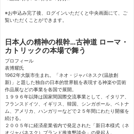
※お申込み完了後、ログインいただくと中央画面にて、ご
覧いただくことができます。
日本人の精神の根幹…古神道 ローマ・
カトリックの本場で舞う
プロフィール
表博耀氏
1962年大阪市生まれ。「ネオ・ジャパネスク(温故創
新)」と題した独自の日本的世界観を表現する神楽や芸術
作品展などの事業を各国で展開。
１９９６年以降は国家間国際交流事業として、イタリア、
フランスドイツ、イギリス、韓国、シンガポール、ベトナ
ム、アメリカ、ハンガリーなどで２５年間にわたり開催を
続ける。
２００５年に経済産業省内で発足された「新日本様式（ネ
オジャパネスク）ブランド推進懇談会」の発起人。