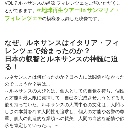
VOL７ルネサンスの起源 フィレンツェをご覧いただくこ
地球再生ツアー in サンマリノ・
とができます。
☞
フィレンツェ
☜
の模様を収録した映像です。
なぜ、ルネサンスはイタリア・フィ
レンツェで始まったのか？
日本の叡智とルネサンスの神髄に迫
る！
ルネサンスとは何だったのか？日本人には関係がなかった
のでしょうか？実は…
～ルネサンスの人びとは、個人としての自覚を持ち、個性
と才能を最大限に発揮して、自己を完成させようとする意
欲を持っていた。ルネサンスの人間中心の文化は、人間ら
しさの本質をなす人間性を追求し、個人の才能や名誉の尊
重、個人の創造的な業績への賛美、人間の自然な感情や欲
求を肯定していった…。～