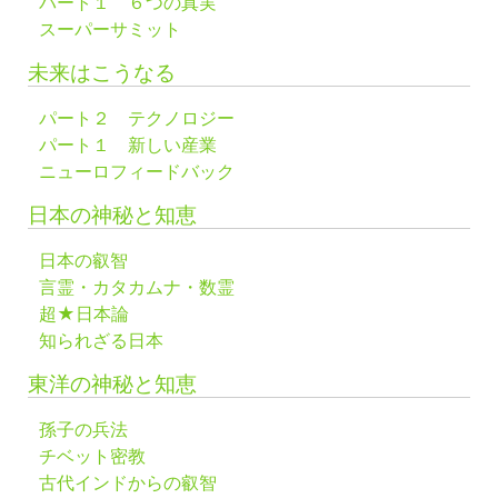
パート１ ６つの真実
スーパーサミット
未来はこうなる
パート２ テクノロジー
パート１ 新しい産業
ニューロフィードバック
日本の神秘と知恵
日本の叡智
言霊・カタカムナ・数霊
超★日本論
知られざる日本
東洋の神秘と知恵
孫子の兵法
チベット密教
古代インドからの叡智