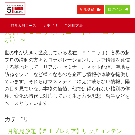
新規登録
ログイン
５１オンライン ～運がよくなる情報
月額見放題コース
カテゴリ
ご利用方法
発信 ５１コラボ（ゴーイチ・コラ
ボ）～
世の中が大きく激変している現在、５１コラボは各界の超
プロの講師の方々とコラボレーションし、レア情報を発信
する基地として、リアル・セミナー、ネット配信、聖地を
訪ねるツアーなど様々なものを企画し情報や体験を提供し
本編を視聴するには、セットの視聴条件をご確認ください
ています。それらはマスメディアゆえに載らない情報、陽
の目を見ていない本物の価値、他では得られない格別の体
験、変化の時代に対応していく生き方や思想・哲学などを
ベースとしています。
カテゴリ
動画情報
チャット
関連動画
月額見放題【５１プレミア】リッチコンテン