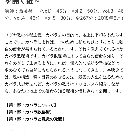
を開く鍵～
講師：斎藤啓一（vol.1・45分、vol.2・50分、vol.3・46
分、vol.4・46分、vol.5・80分、全267分：2018年8月）
ユダヤ教の神秘主義「カバラ」の目的は、地上に平和をもたらす
ことです。カバラによれば、そのために私たちひとりひとりに独
自の使命が与えられているとされます。それを教えてくれるのが
カバラ数秘術です。カバラ数秘術によって自らの使命を知り、そ
れをめざして生きるようにすれば、個人的な成功や幸福などは、
求めなくても自然にもたらされるようになってきます。本映像で
は、魂の構造、魂を目覚めさせる方法、最善の人生を送るための
カバラ式思考法など、カバラの教えのエッセンスを紹介しなが
ら、あなたの地上での使命を知る秘術を惜しみなく公開します。
【
第１部：カバラについて
】
【
第２部：カバラ数秘術
】
【
第３部：カバラと意識の覚醒
】