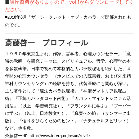
■
講座資料がありますので、vol.1からダウンロードしてく
ださい。
■
年
月「ザ・シークレット・オブ・カバラ」で開催されたも
2018
8
のです。
斎藤啓一 プロフィール
１９６０年東京生まれ。作家。哲学者。心理カウンセラー。「意
識の覚醒」を研究テーマに、スピリチュアル、哲学、心理学の本
を多数執筆。日本で初めて本格的なカバラ数秘術を紹介した。
４
年間の心理カウンセラー（ホスピスでの入院患者、および外来精
神科カウンセリング）の経験を持ち、代替医療にも関心が深い。
主な著作として
『
秘法カバラ数秘術
』『
神聖ゲマトリア数秘占
術
』『
正統カバラタロット占術
』『
カバラ・マインドシステム活
用法
』
（以上、学習研究社）、
『
フランクルに学ぶ
』『
ブーバー
に学ぶ
』
（以上、日本教文社）、
『
真実への旅
』
（サンマーク出
版）、
『
悟りをひらくためのヒント
』
（ナチュラルスピリット）
など、他多数。
斉藤啓一
HP: http://www.interq.or.jp/sun/rev-1/