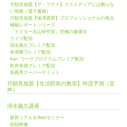
月額見放題【ザ・フナイ】マスメディアには載らな
い情報（電子書籍）
月額見放題【塚澤真聞】プロフェッショナルの視点
極秘レポートシリーズ
「ドクター丸山研究室」究極の健康法
ライブ配信
清水義久プレミア配信
表博耀プレミア配信
Kan. ワークプログラムプレミア配信
舩井幸雄プレミア配信
長典男スーパーサミット
月額見放題【生活防衛の教室】時流予測（音
声）
清水義久講座
最新リアル＆Webセミナー
収録映像