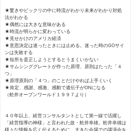
★驚きやビックリの中に時流がわかり未来がわかり対処
法がわかる
★偶然には大きな意味がある
★時流が明らかに変わっている
★見せかけのアメリカ経済
★意思決定は迷ったときには止める。迷った時のGOサイ
ンは失敗する
★短所を是正しようとするとうまくいかない
★サムシンググレートが作った原理、原則はたった「４
つ」
★原理原則の「４つ」のことだけやれば上手くいく
★肯定、感謝、感激、感動で遺伝子がONになる
（舩井オープンワールド１９９７より）
４０年以上、経営コンサルタントとして第一線で活躍し
「経営指導の神様」と言われた故・舩井幸雄。舩井幸雄は
様々な情報を広く伝えるために、大きな会場での講演会を