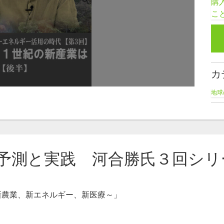
購
こ
カ
地球
講
河
予測と実践 河合勝氏３回シリ
新農業、新エネルギー、新医療～」