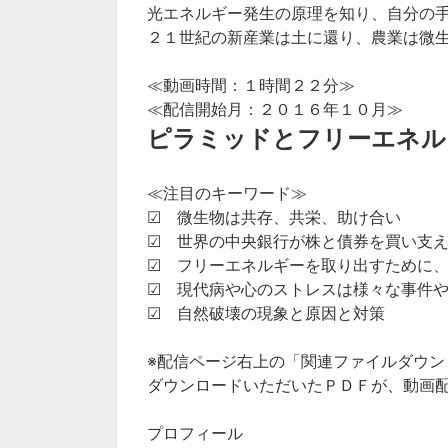
光エネルギー発生の原理を知り、自分の
２１世紀の新産業は土に還り、農業は微
≪動画時間：１時間２２分≫
≪配信開始月：２０１６年１０月≫
ピラミッドとフリーエネル
≪注目のキーワード≫
☑ 微生物は共存、共栄、助け合い
☑ 世界の中央銀行が株と債券を買い支
☑ フリーエネルギーを取り出すために
☑ 現代病や心のストレスは様々な事件
☑ 自然破壊の現象と原因と対策
※配信ページ右上の「関連ファイルダウ
ダウンロードいただいたＰＤＦが、動画
プロフィール