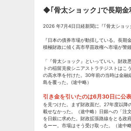
◆
｢骨太ショック｣で長期金
2026 年7月4日日経新聞に『｢骨太シ
『日本の債券市場が動揺している。長期
積極財政に傾く高市早苗政権へ市場が警
「『骨太ショック』といっていい。財政
トの稲留克俊シニアストラテジストはこう話
の高水準を付けた。30年前の当時は金融
島を覆った。(途中略）
引き金を引いたのは6月30日に公表
を見つけた。まず財政面だ。27年度以降
載せなかった。（途中略）日銀への「注
を日銀に求めた。財政拡張路線をとる政
るーー。市場はそう受け取った。（途中略