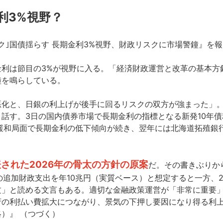
利3%視野？
ョック｣国債揺らす 長期金利3%視野、財政リスクに市場警鐘』を
金利は節目の3%が視野に入る。「経済財政運営と改革の基本方
鐘を鳴らしている。
悪化と、日銀の利上げが後手に回るリスクの双方が強まった」
す。3日の国内債券市場で長期金利の指標となる新発10年債利回り
緩和局面で長期金利の低下傾向が続き、翌年には北海道拓殖銀
された2026年の骨太の方針の原案
だ。その書きぶりか
の追加財政支出を年10兆円（実質ベース）と想定すると一方、
文」と読める文言もある。適切な金融政策運営が「非常に重要
府の利払い費拡大につながり、景気の下押し要因になり得る利
）』 （つづく）