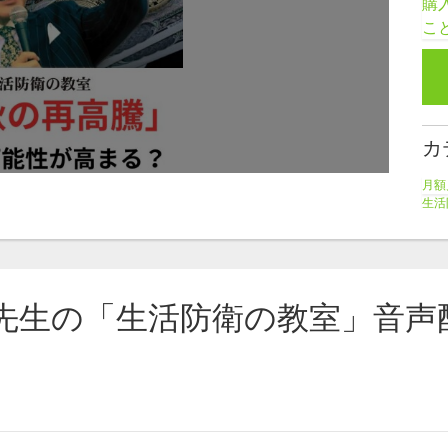
購
こ
カ
月額
生活
講
塚
先生の「生活防衛の教室」音声