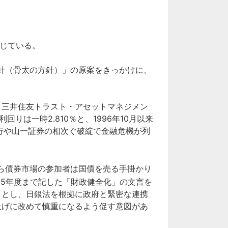
報じている。
針（骨太の方針）」の原案をきっかけに、
。三井住友トラスト・アセットマネジメン
は一時2.810％と、1996年10月以来
行や山一証券の相次ぐ破綻で金融危機が列
ら債券市場の参加者は国債を売る手掛かり
25年度まで記した「財政健全化」の文言を
」とし、日銀法を根拠に政府と緊密な連携
上げに改めて慎重になるよう促す意図があ