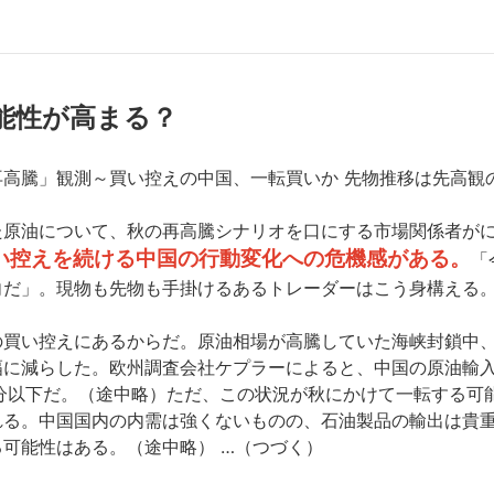
能性が高まる？
の再高騰」観測～買い控えの中国、一転買いか 先物推移は先高
た原油について、秋の再高騰シナリオを口にする市場関係者が
い控えを続ける中国の行動変化への危機感がある。
「
向だ」。現物も先物も手掛けるあるトレーダーはこう身構える
の買い控えにあるからだ。原油相場が高騰していた海峡封鎖中
に減らした。欧州調査会社ケプラーによると、中国の原油輸入量
分以下だ。（途中略）ただ、この状況が秋にかけて一転する可
れる。中国国内の内需は強くないものの、石油製品の輸出は貴
可能性はある。（途中略） …（つづく）