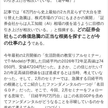
の引き上げが相次いでいる。（途中略）』
記事では「6万円から史上最短の2カ月足らずで大台を塗
り替えた急騰は、株式市場のプロにもまさかの展開」「証
券会社からは人工知能（AI）相場の後を追うように目標の
どの証券会
引き上げが相次いでいる。」と指摘する。
社もこの株価急騰の正当な根拠を探すことが今
の仕事のよう
である。
今年最初の2月開催の「生活防衛の教室リアルセミナー」
でT-Modelが予測した日経平均の2026年T2年足高値は74
050円、安値47204円だった。まさか、この信じがたいT
2の年足高値目標値をほぼ達成するとは当時、考えていな
かった。そして、2月のセミナーでは、急騰する日経平均
の根拠としてご紹介したファンダメンタルの一つが「名目
ＧＤＰ」だった。そこで、今回、2月セミナーをフォロー
する意味で、「日経平均7万円台」はこの名目GDPを含め
てファンダメンタルがどうなることを示唆しているのかを
改めて考えてみた。 …（つづく）