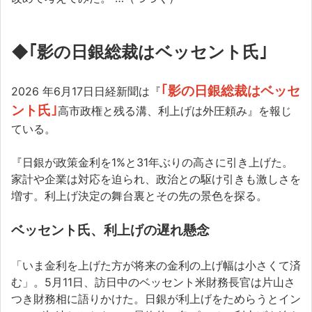
◆
｢影の日銀総裁はベッセント氏｣
｢影の日銀総裁はベッセ
2026 年6月17日日経新聞は『
ント氏｣
高市政権と残る溝、利上げは外圧頼み』を報じ
ている。
『日銀が政策金利を1%と31年ぶりの高さに引き上げた。
家計や企業は対応を迫られ、政治との駆け引きも激しさを
増す。利上げ決定の舞台裏とその先の景色を探る。
ベッセント氏、利上げの遅れ懸念
「いま金利を上げた方が将来の金利の上げ幅は小さくて済
む」。5月11日、訪日中のベッセント米財務長官は片山さ
つき財務相に語りかけた。日銀が利上げをためらうとイン