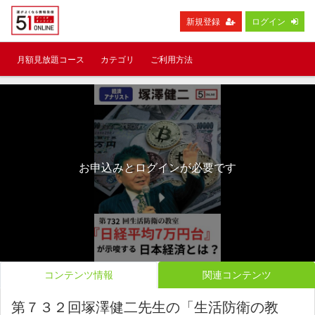
新規登録
ログイン
月額見放題コース
カテゴリ
ご利用方法
お申込みとログインが必要です
コンテンツ情報
関連コンテンツ
第７３２回塚澤健二先生の「生活防衛の教