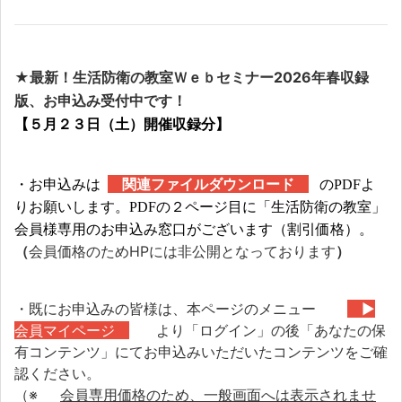
★最新！生活防衛の教室Ｗｅｂセミナー
2026年春収録
版
、お申込み受付中です！
【５月２３日（土）開催収録分】
関連ファイルダウンロード
・お申込みは
のPDFよ
りお願いします。PDFの２ページ目に「生活防衛の教室」
会員様専用のお申込み窓口がございます（割引価格）。
（
会員価格のためHPには非公開となっております
）
・
既にお申込みの皆様は
、本ページのメニュー
▶
会員マイページ
より「ログイン」の後「あなたの保
有コンテンツ」にてお申込みいただいたコンテンツをご確
認ください。
（※
会員専用価格のため、一般画面へは表示されませ