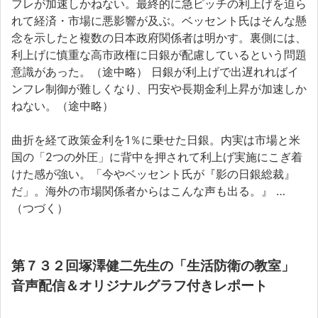
フレが加速しかねない。最終的に急ピッチの利上げを迫ら
れて経済・市場に悪影響が及ぶ。ベッセント氏はそんな懸
念を示したと複数の日本政府関係者は明かす。裏側には、
利上げに慎重な高市政権に日銀が配慮しているという問題
意識があった。（途中略） 日銀が利上げで出遅れればイ
ンフレ制御が難しくなり、円安や長期金利上昇が加速しか
ねない。（途中略）
曲折を経て政策金利を1％に乗せた日銀。内実は市場と米
国の「2つの外圧」に背中を押されて利上げ実施にこぎ着
けた感が強い。「今やベッセント氏が『影の日銀総裁』
だ」。海外の市場関係者からはこんな声も出る。』 …
（つづく）
第７３２回塚澤健二先生の「生活防衛の教室」
音声配信＆オリジナルグラフ付きレポート