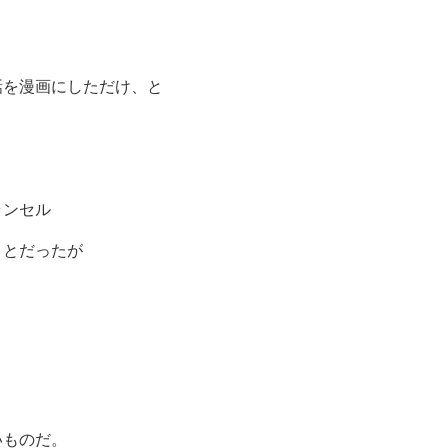
話を漫画にしただけ、と
ャンセル
ことだったが
いものだ。