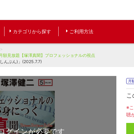
カテゴリから探す
ご利用方法
月額見放題【塚澤真聞】プロフェッショナルの視点
ん)」(2025.7.7)
月
こ
※
聴
ログインが必要です