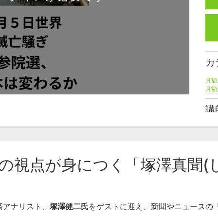
カ
月額
月額
講
塚
視点が身につく「塚澤真聞(しんぶ
済アナリスト、
塚澤健二氏
をゲストに迎え、新聞やニュースの