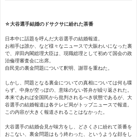
☆
大谷選手結婚のドサクサに紛れた茶番
日本中に話題を呼んだ大谷選手の結婚報道。
お相手は誰か、など様々なニュースで大賑わいになった裏
で、岸田内閣総理大臣は、現職総理として初めて国会の政
治倫理審査会に出席。
自民党の裏金問題について釈明、謝罪を重ねた。
しかし、問題となる裏金についての真相については何も喋
らず、中身が空っぽの、意味のない答弁が繰り返された。
本来であれば全国民から批判されるべき状態であるが、大
谷選手の結婚報道は各テレビ局がトップニュースで報道。
この内容が大きく報道されることはなかった。
大谷選手の結婚会見が味方をし、どさくさに紛れて茶番を
おこない、裏金問題はもう終わった、というような顔をし