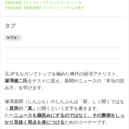
月額見放題【５１プレミア】リッチコンテンツ
>
月額見放題【塚澤真聞】プロフェッショナルの視点
タグ
塚澤健二
元JPモルガンでトップを極めた稀代の経済アナリスト、
塚澤健二氏
をゲストに迎え、新聞やニュースの「本当の読
み方」を学びます。
塚澤真聞（しんぶん）のしんぶんは「新」しく聞くではな
く
真実の「真」
に聞くという文字を書きます。
ただ
ニュースを鵜呑みにするのではなく、その裏側をしっ
かり見抜く視点を身につける
ためのコーナーです。