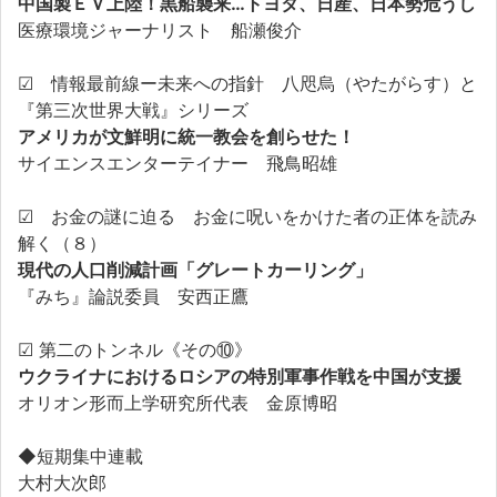
中国製ＥＶ上陸！黒船襲来…トヨタ、日産、日本勢危うし
医療環境ジャーナリスト 船瀬俊介
☑ 情報最前線ー未来への指針 八咫烏（やたがらす）と
『第三次世界大戦』シリーズ
アメリカが文鮮明に統一教会を創らせた！
サイエンスエンターテイナー 飛鳥昭雄
☑ お金の謎に迫る お金に呪いをかけた者の正体を読み
解く（８）
現代の人口削減計画「グレートカーリング」
『みち』論説委員 安西正鷹
☑ 第二のトンネル《その⑩》
ウクライナにおけるロシアの特別軍事作戦を中国が支援
オリオン形而上学研究所代表 金原博昭
◆短期集中連載
大村大次郎