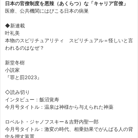
日本の官僚制度を悪辣（あくらつ）な「キャリア官僚」
医療、公共機関にはびこる日本の病巣
◆新連載
叶礼美
本物のスピリチュアリティ スピリチュアル＝怪しいと言
われるのはなぜ？
新堂冬樹
小説家
『罪と罰2023』
◇読み切り
インタビュー：飯沼覚寿
今月号タイトル：温泉は神様から与えられた神薬
ロベルト・ジャノフスキー＆吉野内聖一郎
今月号タイトル：激変の時代、相乗効果でがんばる人の背
中を押す装置