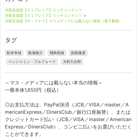
月額見放題【５１プレミア】リッチコンテンツ
月額見放題【５１プレミア】リッチコンテンツ
>
月額見放題【ザ・フナイ】マスメディアには載らない情報（電子書籍）
タグ
舩井幸雄
船瀬俊介
飛鳥昭雄
副島隆彦
ベンジャミン・フルフォード
大村大次郎
～マス・メディアには載らない本当の情報～
一冊本体1,650円（税込）
◎お支払方法は、PayPal決済（JCB／VISA／master／A
mericanExpress／DinersClub／銀行口座振替）、または
クレジットカード払い（JCB／VISA／master／American
Express／DinersClub）、コンビニ払いをお選びいただく
ことができます。