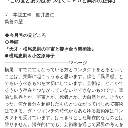
『
この世とあの世をつなぐＵＦＯと異界の正体
』
☑ 本誌主幹 舩井勝仁
偽善の壁
◆今月号の見どころ
◇巻頭
『
天才・横尾忠則の宇宙と響き合う芸術論
』
●
横尾忠則＆小笠原洋子
――――――――――――――12ページ
横尾 すでに亡くなっている方とコンタクトをとるという
ことは、実際に起こりうると思います。僕も「異界感」と
でもいうべきものを大切にしています。芸術は、どこかで
そういう存在とつながっていないとできないものです。霊
的な世界とか、宇宙とか、死者とか、大自然とか。そうい
った、何か自分を超越したものとつながってはじめて芸術
はできる。ダ・ヴィンチの時代からあらゆる芸術家はコン
タクトを受けています。はっきりとした顕在的なものとは
限りません。潜在的にでも、芸術家を通じて異界の考えを