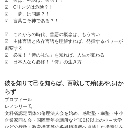
☑ 実は、神話は、実話？！
☑ Oリングは危険？！
☑ 「夢」は問題？！
☑ 言葉こそ神である？！
☑ これからの時代、善悪の概念は、もう古い
☑ 主体言語と依存言語を理解すれば、発揮するパワーが
劇変する
☑ 必見！「侍の礼法」を知れば、人生が変わる
☑ 日本人なら必修！「侍」の生き方
彼を知りて己を知らば、百戦して殆(あやふ)か
らず
プロフィール
レノンリー氏
文科省認定団体の倫理法人会を始め、感動塾・幸塾・中小
企業家同友会・国際青年会議所など100校以上の小～大学
などの行政・教育機関等の各界指導者へ卓越した指導法を