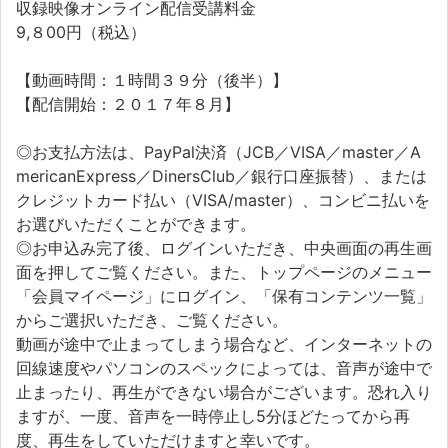
収録映像オンライン配信受講料金
9,８00円（税込）
【動画時間：１時間３９分（後半）】
【配信開始：２０１７年８月】
◎お支払方法は、PayPal決済（JCB／VISA／master／A
mericanExpress／DinersClub／銀行口座振替）、または
クレジットカード払い（VISA/master）、コンビニ払いを
お選びいただくことができます。
◎お申込み完了後、ログインいただき、中央画面の再生画
面を押してご覧ください。また、トップページのメニュー
「会員マイページ」にログイン、「保有コンテンツ一覧」
からご選択いただき、ご覧ください。
動画が途中で止まってしまう場合など、インターネットの
回線速度やパソコンのスペックによっては、音声が途中で
止まったり、再生ができない場合がございます。恐れ入り
ますが、一度、音声を一時停止し5分ほどたってから再
度、再生をしていただけますと幸いです。