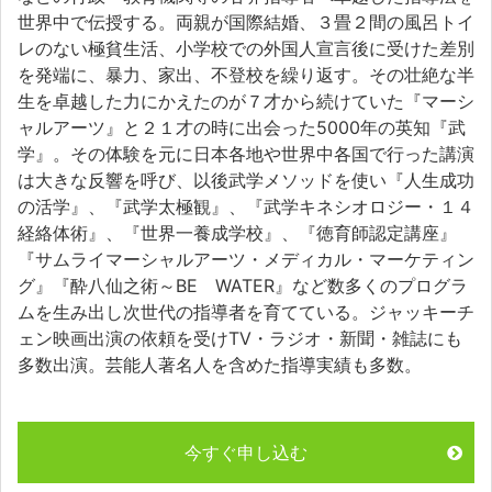
世界中で伝授する。両親が国際結婚、３畳２間の風呂トイ
レのない極貧生活、小学校での外国人宣言後に受けた差別
を発端に、暴力、家出、不登校を繰り返す。その壮絶な半
生を卓越した力にかえたのが７才から続けていた『マーシ
ャルアーツ』と２１才の時に出会った5000年の英知『武
学』。その体験を元に日本各地や世界中各国で行った講演
は大きな反響を呼び、以後武学メソッドを使い『人生成功
の活学』、『武学太極観』、『武学キネシオロジー・１４
経絡体術』、『世界一養成学校』、『徳育師認定講座』
『サムライマーシャルアーツ・メディカル・マーケティン
グ』『酔八仙之術～BE WATER』など数多くのプログラ
ムを生み出し次世代の指導者を育てている。ジャッキーチ
ェン映画出演の依頼を受けTV・ラジオ・新聞・雑誌にも
多数出演。芸能人著名人を含めた指導実績も多数。
今すぐ申し込む