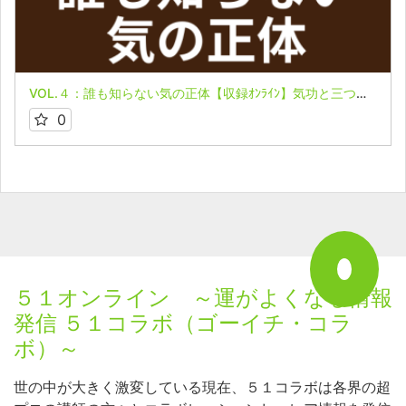
VOL.４：誰も知らない気の正体【収録ｵﾝﾗｲﾝ】気功と三つの力 第２回 連続講座2026～舩井流と私～ 清水義久先生
0
５１オンライン ～運がよくなる情報
発信 ５１コラボ（ゴーイチ・コラ
ボ）～
世の中が大きく激変している現在、５１コラボは各界の超