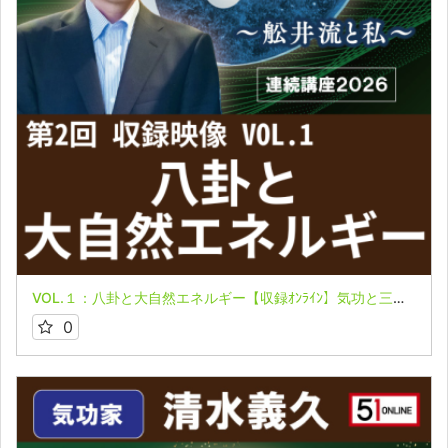
VOL.１：八卦と大自然エネルギー【収録ｵﾝﾗｲﾝ】気功と三つの力 第２回 連続講座2026～舩井流と私～ 清水義久先生
0