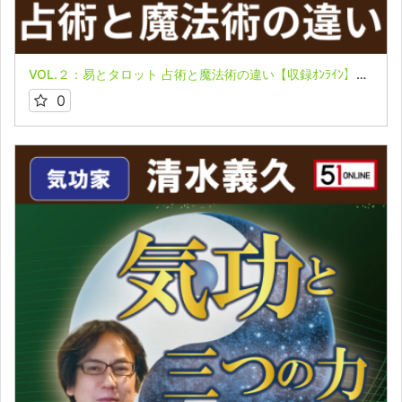
VOL.２：易とタロット 占術と魔法術の違い【収録ｵﾝﾗｲﾝ】気功と三つの力 第２回 連続講座2026～舩井流と私～ 清水義久先生
0