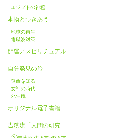
エジプトの神秘
本物とつきあう
地球の再生
電磁波対策
開運／スピリチュアル
自分発見の旅
運命を知る
女神の時代
死生観
オリジナル電子書籍
吉濱流「人間の研究」
②吉濱流 生き方･働き方