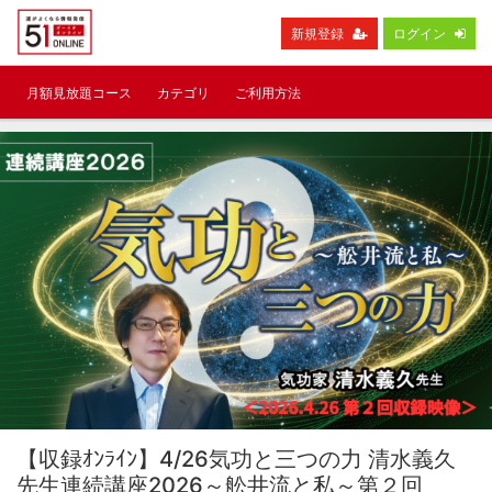
新規登録
ログイン
月額見放題コース
カテゴリ
ご利用方法
【収録ｵﾝﾗｲﾝ】4/26気功と三つの力 清水義久
先生連続講座2026～舩井流と私～第２回