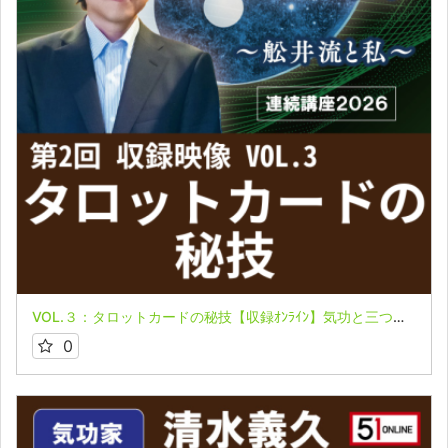
VOL.３：タロットカードの秘技【収録ｵﾝﾗｲﾝ】気功と三つの力 第２回 連続講座2026～舩井流と私～ 清水義久先生
0