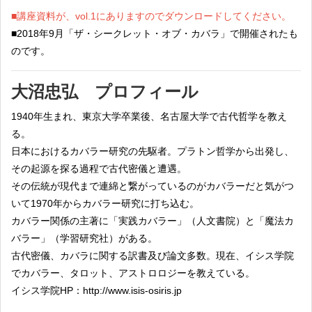
■講座資料が、vol.1にありますのでダウンロードしてください。
■2018年
9月「ザ・シークレット・オブ・カバラ」で開催されたも
のです。
大沼忠弘 プロフィール
1940年生まれ、東京大学卒業後、名古屋大学で古代哲学を教え
る。
日本におけるカバラー研究の先駆者。プラトン哲学から出発し、
その起源を探る過程で古代密儀と遭遇。
その伝統が現代まで連綿と繋がっているのがカバラーだと気がつ
いて1970年からカバラー研究に打ち込む。
カバラー関係の主著に「実践カバラー」（人文書院）と「魔法カ
バラー」（学習研究社）がある。
古代密儀、カバラに関する訳書及び論文多数。現在、イシス学院
でカバラー、タロット、アストロロジーを教えている。
イシス学院HP
：http://www.isis-osiris.jp