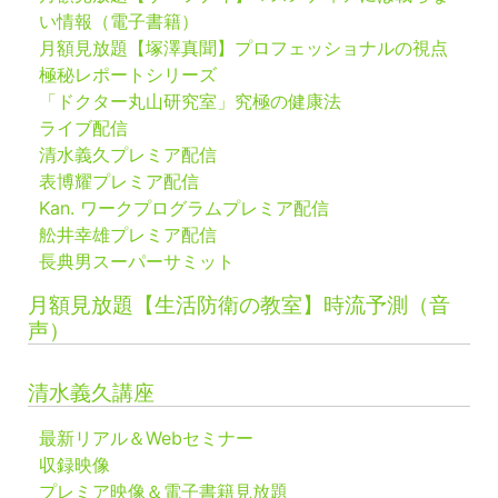
い情報（電子書籍）
月額見放題【塚澤真聞】プロフェッショナルの視点
極秘レポートシリーズ
「ドクター丸山研究室」究極の健康法
ライブ配信
清水義久プレミア配信
表博耀プレミア配信
Kan. ワークプログラムプレミア配信
舩井幸雄プレミア配信
長典男スーパーサミット
月額見放題【生活防衛の教室】時流予測（音
声）
清水義久講座
最新リアル＆Webセミナー
収録映像
プレミア映像＆電子書籍見放題