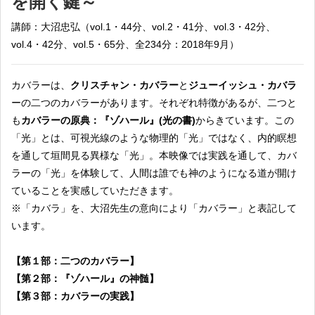
を開く鍵～
講師：大沼忠弘（vol.1・44分、vol.2・41分、vol.3・42分、
vol.4・42分、vol.5・65分、全234分：2018年9月）
カバラーは、
クリスチャン・カバラー
と
ジュー­
イッシュ・カバラ
ーの二つのカバラーがあります。それぞれ特徴があるが、二つと
も
カバラーの原典：
『
ゾハール
』(
光の書
)
からきています。この
「光」とは、可視光線のような物理的「光」ではなく、内的瞑想
を通して垣間見る異様な「光」。本映像では実践を通して、カバ
ラーの「光」を体験して、人間は誰でも神のようになる道が開け
ていることを実感していただきます。
※「カバラ」を、大沼先生の意向により「カバラー」と表記して
います。
【第１部：二つのカバラー
】
【
第２部：
『
ゾハール
』
の神髄
】
【
第３部：カバラーの実践】