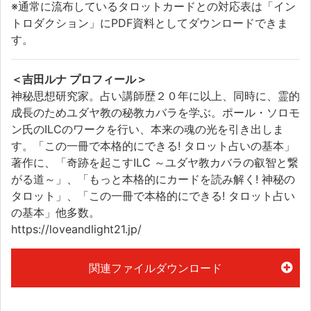
※通常に流布しているタロットカードとの対応表は「イン
トロダクション」にPDF資料としてダウンロードできま
す。
＜吉田ルナ プロフィール＞
神秘思想研究家。占い講師歴２０年に以上、同時に、霊的
成長のためユダヤ教の秘教カバラを学ぶ。ポール・ソロモ
ン氏のILCのワークを行い、本来の魂の光を引き出しま
す。「この一冊で本格的にできる! タロット占いの基本」
著作に、「奇跡を起こすILC ～ユダヤ教カバラの叡智と繋
がる道～」、「もっと本格的にカードを読み解く! 神秘の
タロット」、「この一冊で本格的にできる! タロット占い
の基本」他多数。
https://loveandlight21.jp/
関連ファイルダウンロード