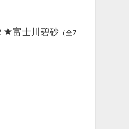
２★富士川碧砂
（全7