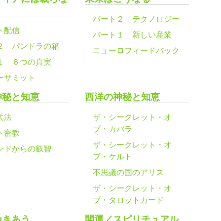
パート２ テクノロジー
ト配信
パート１ 新しい産業
２ パンドラの箱
ニューロフィードバック
１ ６つの真実
ーサミット
神秘と知恵
西洋の神秘と知恵
兵法
ザ・シークレット・オ
ブ・カバラ
ト密教
ザ・シークレット・オ
ンドからの叡智
ブ・ケルト
不思議の国のアリス
ザ・シークレット・オ
ブ・タロットカード
つきあう
開運／スピリチュアル