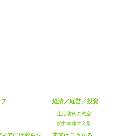
ーチ
経済／経営／投資
生活防衛の教室
舩井幸雄大全集
ディアには載らな
未来はこうなる