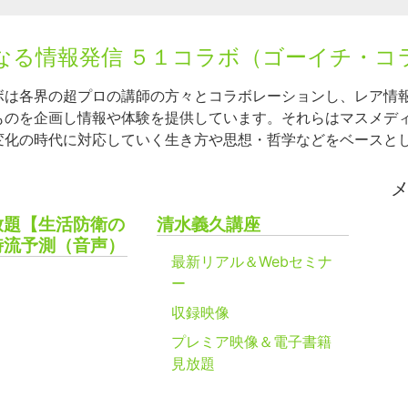
なる情報発信 ５１コラボ（ゴーイチ・コ
ボは各界の超プロの講師の方々とコラボレーションし、レア情
ものを企画し情報や体験を提供しています。それらはマスメデ
変化の時代に対応していく生き方や思想・哲学などをベースと
放題【生活防衛の
清水義久講座
時流予測（音声）
最新リアル＆Webセミナ
ー
収録映像
プレミア映像＆電子書籍
見放題