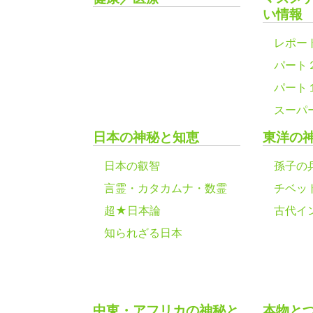
い情報
レポー
パート
パート
スーパ
日本の神秘と知恵
東洋の
日本の叡智
孫子の
言霊・カタカムナ・数霊
チベッ
超★日本論
古代イ
知られざる日本
中東・アフリカの神秘と
本物と