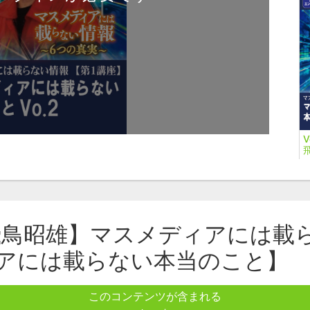
：飛鳥昭雄】マスメディアには載
講
アには載らない本当のこと】
飛
このコンテンツが含まれる