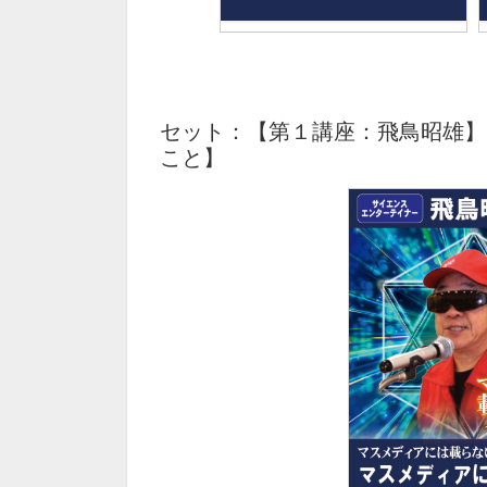
セット：【第１講座：飛鳥昭雄】
こと】