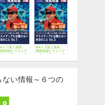
Vol１【第１講座：
Vol３【第１講座：
飛鳥昭雄】マスメデ
飛鳥昭雄】マスメデ
ィアには載らない情
ィアには載らない情
報～６つの真実～
報～６つの真実～
【マスメディアには
【マスメディアには
載らない本当のこ
載らない本当のこ
と】
と】
らない情報～６つの
師名から探す
鳥昭雄
日ユ同祖論