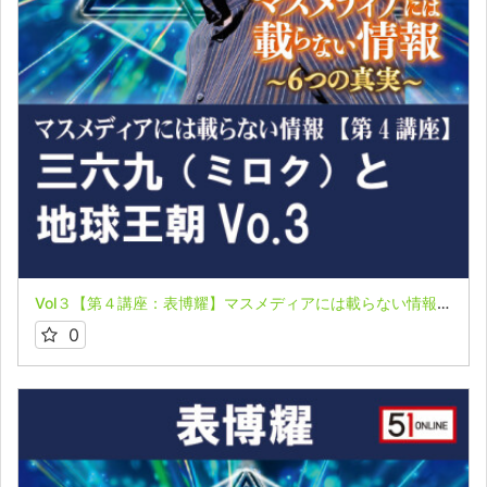
Vol３【第４講座：表博耀】マスメディアには載らない情報～６つの真実～【日ユ同祖論から世界同祖の時代へ】
0