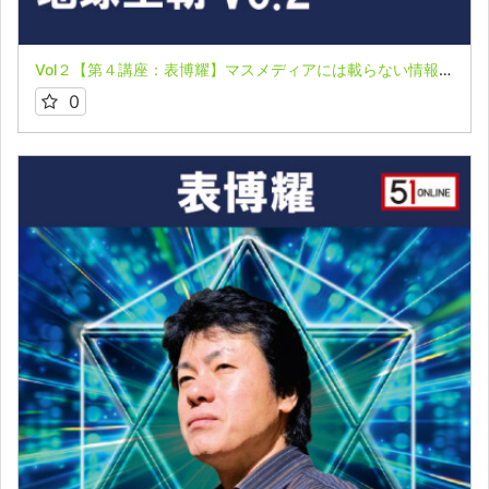
Vol２【第４講座：表博耀】マスメディアには載らない情報～６つの真実～【日ユ同祖論から世界同祖の時代へ】
0