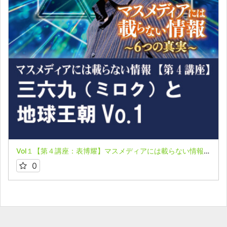
Vol１【第４講座：表博耀】マスメディアには載らない情報～６つの真実～【日ユ同祖論から世界同祖の時代へ】
0