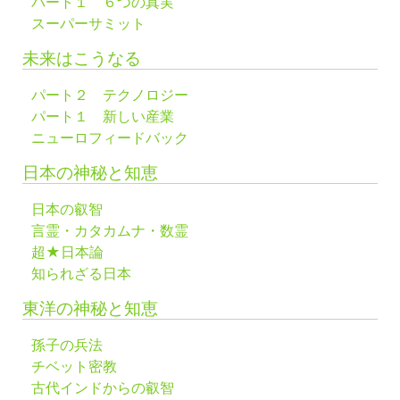
パート１ ６つの真実
スーパーサミット
未来はこうなる
パート２ テクノロジー
パート１ 新しい産業
ニューロフィードバック
日本の神秘と知恵
日本の叡智
言霊・カタカムナ・数霊
超★日本論
知られざる日本
東洋の神秘と知恵
孫子の兵法
チベット密教
古代インドからの叡智