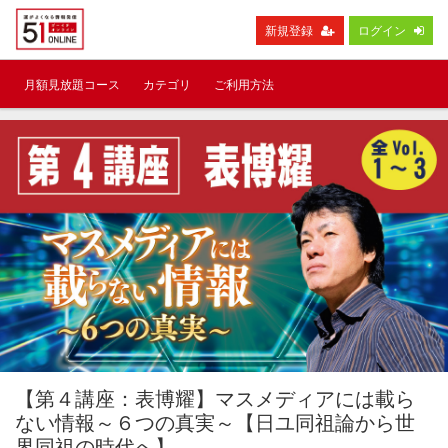
新規登録
ログイン
月額見放題コース
カテゴリ
ご利用方法
【第４講座：表博耀】マスメディアには載ら
ない情報～６つの真実～【日ユ同祖論から世
界同祖の時代へ】