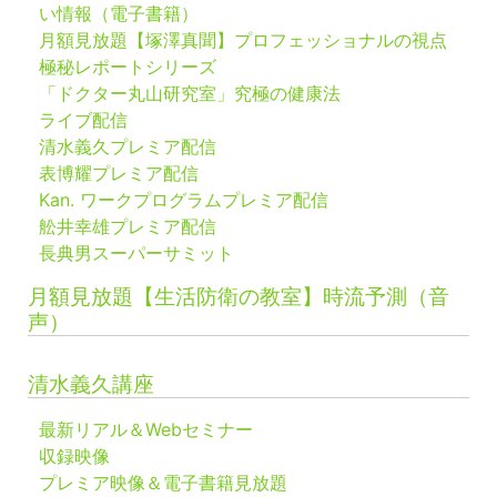
い情報（電子書籍）
月額見放題【塚澤真聞】プロフェッショナルの視点
極秘レポートシリーズ
「ドクター丸山研究室」究極の健康法
ライブ配信
清水義久プレミア配信
表博耀プレミア配信
Kan. ワークプログラムプレミア配信
舩井幸雄プレミア配信
長典男スーパーサミット
月額見放題【生活防衛の教室】時流予測（音
声）
清水義久講座
最新リアル＆Webセミナー
収録映像
プレミア映像＆電子書籍見放題