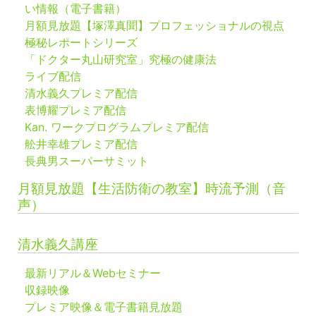
い情報（電子書籍）
月額見放題【塚澤真聞】プロフェッショナルの視点
極秘レポートシリーズ
「ドクター丸山研究室」究極の健康法
ライブ配信
清水義久プレミア配信
表博耀プレミア配信
Kan. ワークプログラムプレミア配信
舩井幸雄プレミア配信
長典男スーパーサミット
月額見放題【生活防衛の教室】時流予測（音
声）
清水義久講座
最新リアル＆Webセミナー
収録映像
プレミア映像＆電子書籍見放題